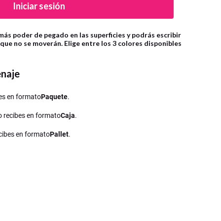
Iniciar sesión
ás poder de pegado en las superficies y podrás escribir
que no se moverán. Elige entre los 3 colores disponibles
enaje
ibes en formato
Paquete
.
lo recibes en formato
Caja
.
recibes en formato
Pallet
.