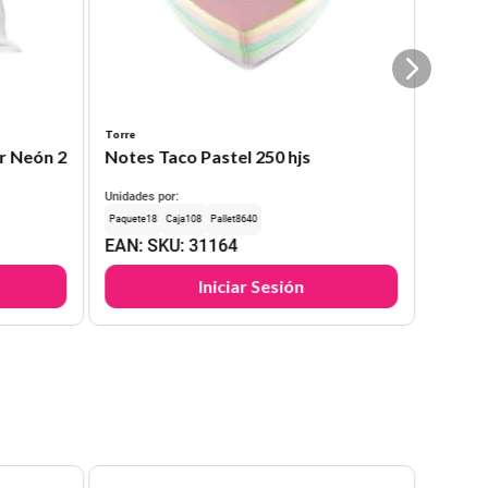
Torre
r Neón 2
Notes Taco Pastel 250 hjs
Unidades por:
18
108
8640
EAN
:
SKU
:
31164
Iniciar Sesión