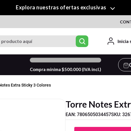
¡Descubre nuestra colección de Crafty!
CON
roducto aquí
Inicia
0
%
Compra mínima $
500.000
(IVA incl.)
Notes Extra Sticky 3 Colores
Torre Notes Extr
EAN
:
7806505034457
SKU
:
326