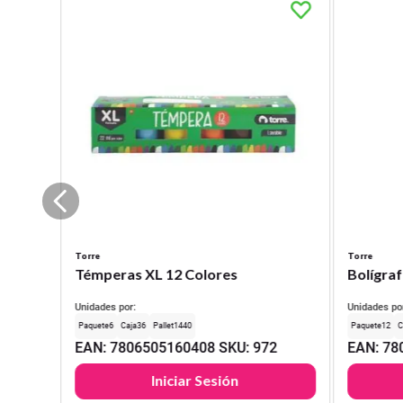
Torre
Torre
Témperas XL 12 Colores
Bolígraf
Unidades por:
Unidades po
6
36
1440
12
EAN
:
7806505160408
SKU
:
972
EAN
:
78
Iniciar Sesión