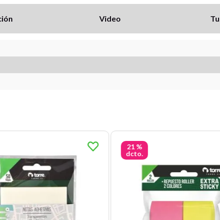
ción
Video
Tu
21 %
dcto.