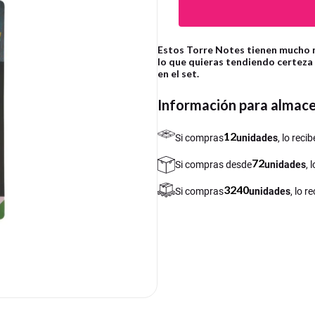
Estos Torre Notes tienen mucho m
lo que quieras tendiendo certeza 
en el set.
Información para almac
12
Si compras
unidades
, lo rec
72
Si compras desde
unidades
, 
3240
Si compras
unidades
, lo 