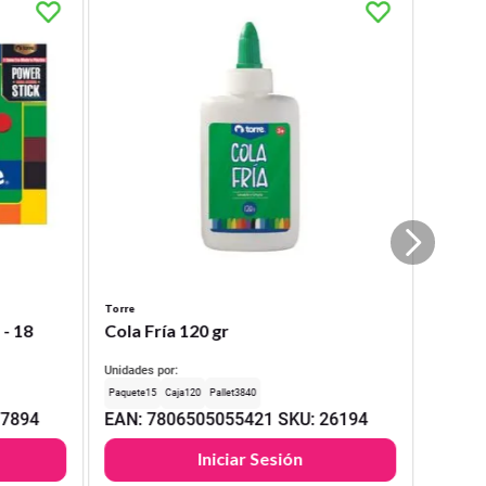
Torre
 - 18
Cola Fría 120 gr
Unidades por:
15
120
3840
17894
EAN
:
7806505055421
SKU
:
26194
Iniciar Sesión