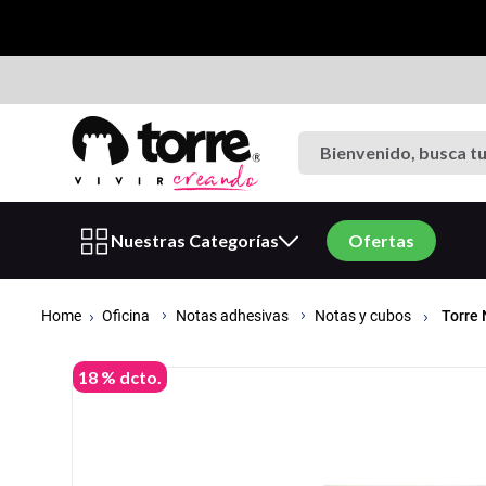
Bienvenido, busca tu p
Términos más buscados
Nuestras Categorías
Ofertas
1
.
cuaderno
2
.
carpeta
Oficina
Torre 
Notas adhesivas
Notas y cubos
3
.
goma eva
4
.
village
18 %
dcto.
5
.
cuadernos
6
.
estuche
7
.
harry potter