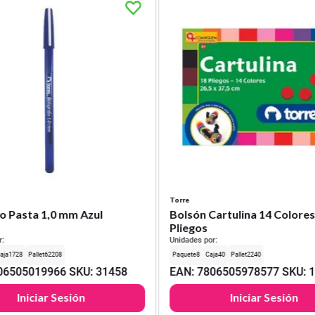
Torre
o Pasta 1,0 mm Azul
Bolsón Cartulina 14 Colores
Pliegos
r:
Unidades por:
1728
62208
8
40
2240
06505019966
SKU
:
31458
EAN
:
7806505978577
SKU
:
Iniciar Sesión
Iniciar Sesión