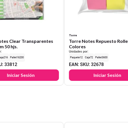
Torre
otes Clear Transparentes
Torre Notes Repuesto Rolle
m 50 hjs.
Colores
r:
Unidades por:
216
16200
12
72
3600
U
:
33812
EAN
:
SKU
:
32678
Iniciar Sesión
Iniciar Sesión