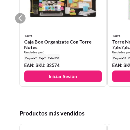
Torre
Torre
Caja Box Organizate Con Torre
Torre N
Notes
7,6x7,6c
Unidades por:
Unidades po
7
7
150
18
EAN
:
SKU
:
32574
EAN
:
SK
Iniciar Sesión
Productos más vendidos