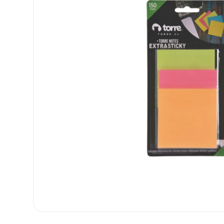
8
.
carpetas
9
.
cartulina
10
.
lapiz