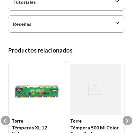
Tutoriales
Reseñas
Productos relacionados
T
T
es
C
Un
0
E
S
Torre
Torre
Témperas XL 12
Témpera 500 Ml Color