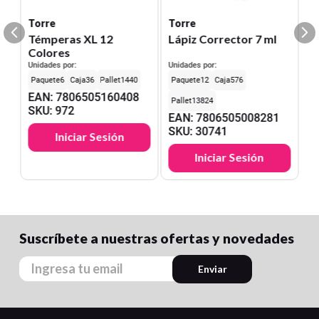
Torre
Torre
Témperas XL 12
Lápiz Corrector 7 ml
Colores
Unidades por:
Unidades por:
6
36
1440
12
576
EAN
:
7806505160408
13824
SKU
:
972
EAN
:
7806505008281
SKU
:
30741
Iniciar Sesión
Iniciar Sesión
Suscríbete a nuestras ofertas y novedades
Enviar