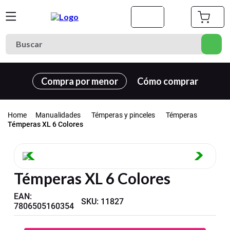
Buscar
Términos más buscados
Compra por menor
Cómo comprar
1
.
cuaderno
2
.
carpeta
Manualidades
Témperas y pinceles
Témperas
3
.
goma eva
Témperas XL 6 Colores
4
.
cuadernos
5
.
estuche
Témperas XL 6 Colores
6
.
village
EAN
7
.
:
carpetas
SKU
:
11827
7806505160354
8
.
cartulina