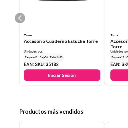
Torre
Torre
Accesorio Cuaderno Estuche Torre
Accesor
Torre
Unidades por:
Unidades po
12
36
1440
12
EAN
:
SKU
:
35182
EAN
:
SK
Iniciar Sesión
Productos más vendidos