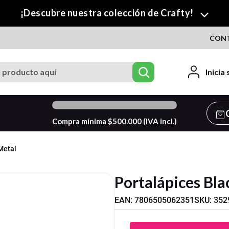
¡Descubre nuestra colección de Crafty!
CON
roducto aquí
Inicia
0
%
Compra mínima $
500.000
(IVA incl.)
Metal
Portalápices Bla
EAN
:
7806505062351
SKU
:
352