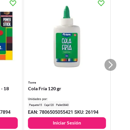
Torre
 - 18
Cola Fría 120 gr
Unidades por:
15
120
3840
17894
EAN
:
7806505055421
SKU
:
26194
Iniciar Sesión