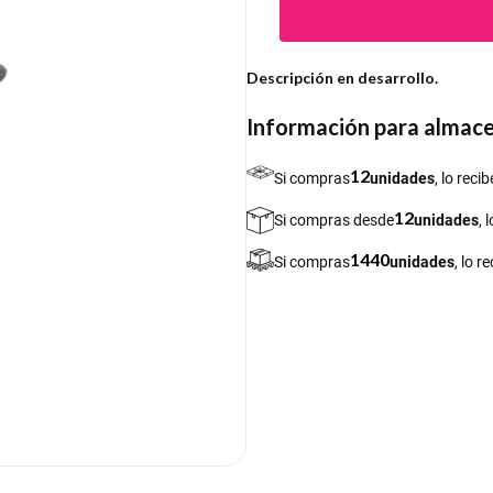
Descripción en desarrollo.
Información para almac
12
Si compras
unidades
, lo rec
12
Si compras desde
unidades
, 
1440
Si compras
unidades
, lo 