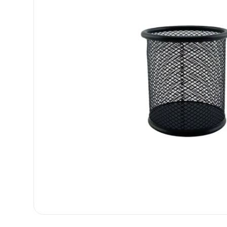
8
.
carpetas
9
.
cartulina
10
.
lapiz