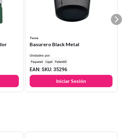
Torre
dor
Basurero Black Metal
Unidades por:
6
6
400
EAN
:
SKU
:
35296
Iniciar Sesión