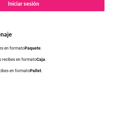
Iniciar sesión
enaje
ibes en formato
Paquete
.
lo recibes en formato
Caja
.
recibes en formato
Pallet
.