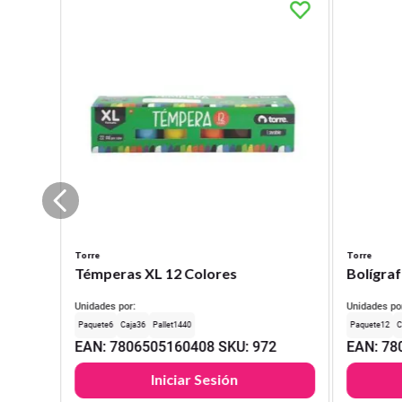
Torre
Torre
Témperas XL 12 Colores
Bolígraf
Unidades por:
Unidades po
6
36
1440
12
EAN
:
7806505160408
SKU
:
972
EAN
:
78
Iniciar Sesión