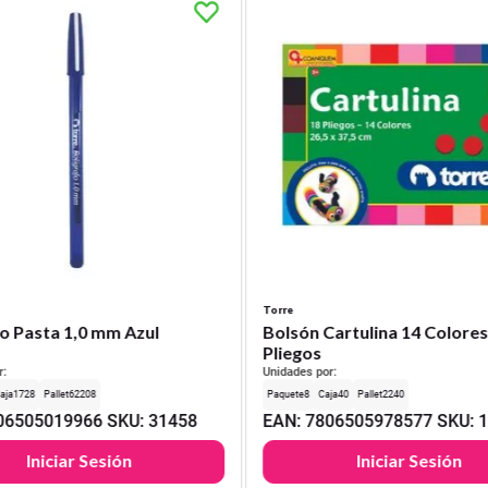
Torre
o Pasta 1,0 mm Azul
Bolsón Cartulina 14 Colores
Pliegos
r:
Unidades por:
1728
62208
8
40
2240
06505019966
SKU
:
31458
EAN
:
7806505978577
SKU
:
Iniciar Sesión
Iniciar Sesión