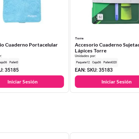
Torre
io Cuaderno Portacelular
Accesorio Cuaderno Sujeta
Lápices Torre
r:
Unidades por:
36
0
12
36
4320
U
:
35185
EAN
:
SKU
:
35183
Iniciar Sesión
Iniciar Sesión