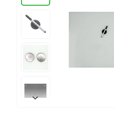
8
.
cartulina
9
.
harry potter
10
.
lapiz