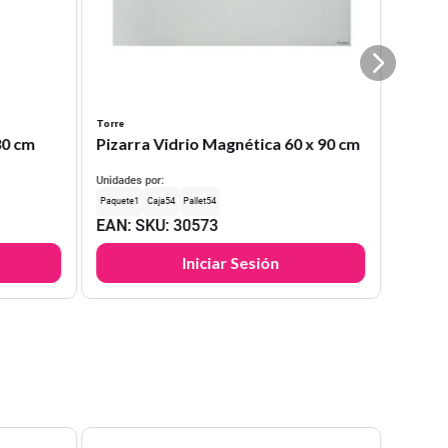
Torre
30 cm
Pizarra Vidrio Magnética 60 x 90 cm
Unidades por:
1
54
54
EAN
:
SKU
:
30573
Iniciar Sesión