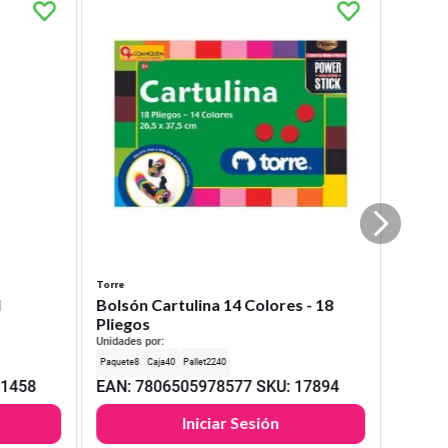
Torre
l
Bolsón Cartulina 14 Colores - 18
Pliegos
Unidades por:
8
40
2240
31458
EAN
:
7806505978577
SKU
:
17894
Iniciar Sesión