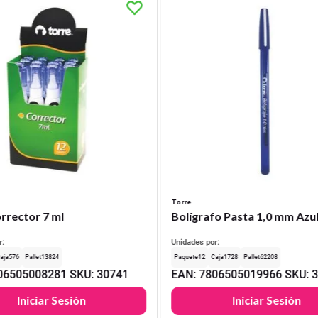
Torre
rrector 7 ml
Bolígrafo Pasta 1,0 mm Azu
r:
Unidades por:
576
13824
12
1728
62208
06505008281
SKU
:
30741
EAN
:
7806505019966
SKU
:
Iniciar Sesión
Iniciar Sesión