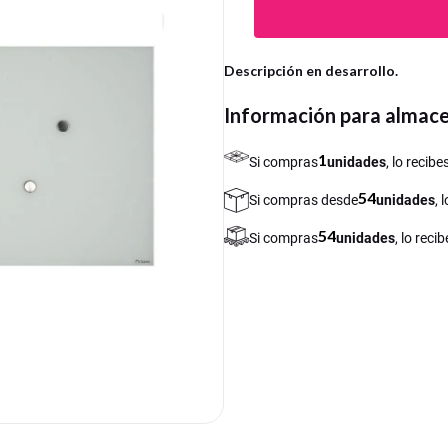
Descripción en desarrollo.
Información para almac
1
Si compras
unidades
, lo recib
54
Si compras desde
unidades
, 
54
Si compras
unidades
, lo rec