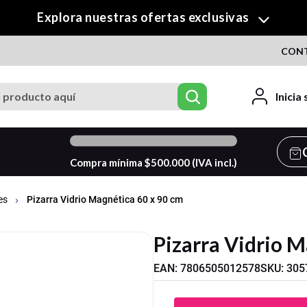
¡Descubre nuestra colección de Crafty!
CON
roducto aquí
Inicia
0
%
Compra mínima $
500.000
(IVA incl.)
Pizarra Vidrio Magnética 60 x 90 cm
es
Pizarra Vidrio M
EAN
:
7806505012578
SKU
:
305