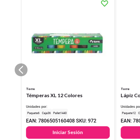
Torre
Torre
Témperas XL 12 Colores
Lápiz Co
Unidades por:
Unidades po
6
36
1440
12
EAN
:
7806505160408
SKU
:
972
EAN
:
78
Iniciar Sesión