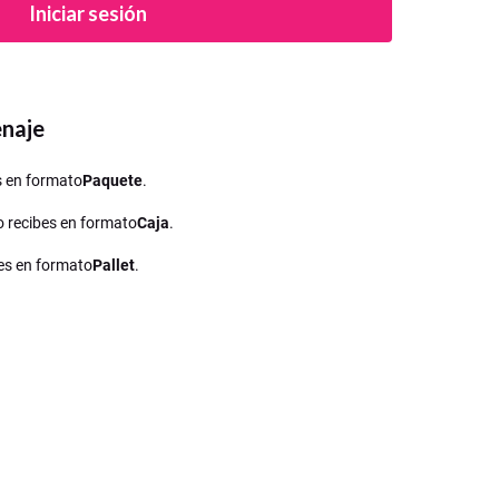
Iniciar sesión
enaje
es en formato
Paquete
.
lo recibes en formato
Caja
.
ibes en formato
Pallet
.