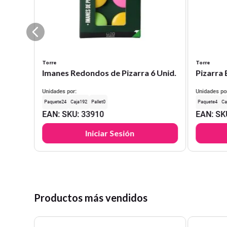
Torre
Torre
Imanes Redondos de Pizarra 6 Unid.
Pizarra 
Unidades por:
Unidades po
24
192
0
4
EAN
:
SKU
:
33910
EAN
:
SK
Iniciar Sesión
Productos más vendidos