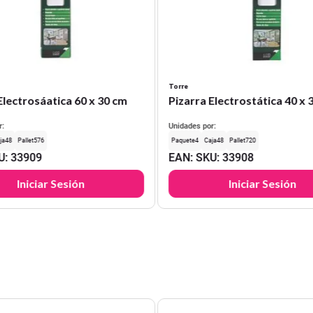
Torre
Electrosáatica 60 x 30 cm
Pizarra Electrostática 40 x 
r:
Unidades por:
48
576
4
48
720
U
:
33909
EAN
:
SKU
:
33908
Iniciar Sesión
Iniciar Sesión