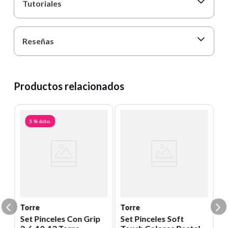
Tutoriales
Reseñas
Productos relacionados
5 %
dcto.
T
P
P
Un
E
S
Torre
Torre
Set Pinceles Con Grip
Set Pinceles Soft