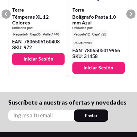
Torre
Torre
Témperas XL 12
Bolígrafo Pasta 1,0
Colores
mm Azul
Unidades por:
Unidades por:
6
36
1440
12
1728
EAN
:
7806505160408
62208
SKU
:
972
EAN
:
7806505019966
SKU
:
31458
Iniciar Sesión
Iniciar Sesión
Suscríbete a nuestras ofertas y novedades
Enviar