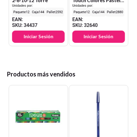
2-6-10-12 Torre
Touch Colores Pastel 4
Colores 4 Unid.
Unidades por:
Unidades por:
12
144
2592
12
144
2880
EAN
:
EAN
:
SKU
:
34437
SKU
:
32640
Iniciar Sesión
Iniciar Sesión
Productos más vendidos