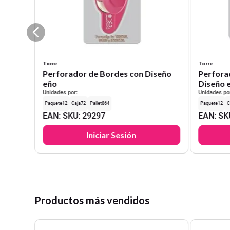
Torre
Torre
Perforador de Bordes con Diseño
Perfora
eño
Diseño 
Unidades por:
Unidades po
12
72
864
12
EAN
:
SKU
:
29297
EAN
:
SK
Iniciar Sesión
Productos más vendidos