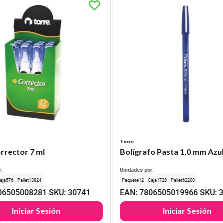
Torre
rrector 7 ml
Bolígrafo Pasta 1,0 mm Azu
r:
Unidades por:
576
13824
12
1728
62208
06505008281
SKU
:
30741
EAN
:
7806505019966
SKU
:
Iniciar Sesión
Iniciar Sesión