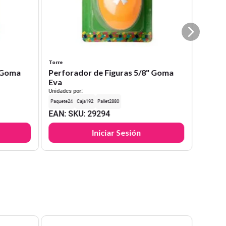
Torre
" Goma
Perforador de Figuras 5/8" Goma
Eva
Unidades por:
24
192
2880
EAN
:
SKU
:
29294
Iniciar Sesión