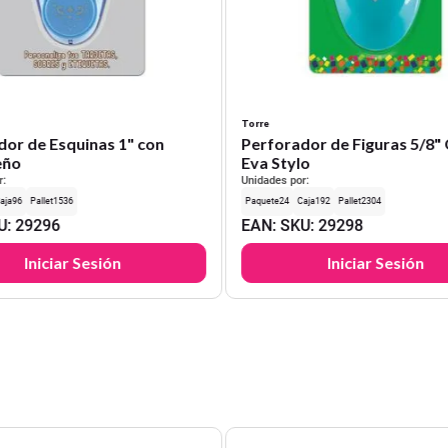
Torre
dor de Esquinas 1" con
Perforador de Figuras 5/8
eño
Eva Stylo
r:
Unidades por:
96
1536
24
192
2304
U
:
29296
EAN
:
SKU
:
29298
Iniciar Sesión
Iniciar Sesión