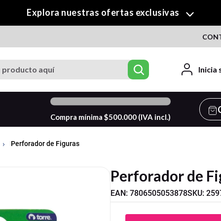
¡Descubre nuestra colección de Crafty!
CON
roducto aquí
Inicia
0
%
Compra mínima $
500.000
(IVA incl.)
Perforador de Figuras
Perforador de Fi
EAN
:
7806505053878
SKU
:
259