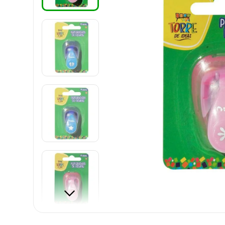
8
.
cartulina
9
.
harry potter
10
.
lapiz