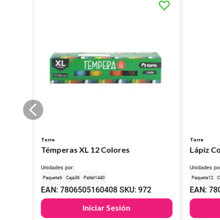
Torre
Torre
Témperas XL 12 Colores
Lápiz Co
Unidades por:
Unidades po
6
36
1440
12
EAN
:
7806505160408
SKU
:
972
EAN
:
78
Iniciar Sesión