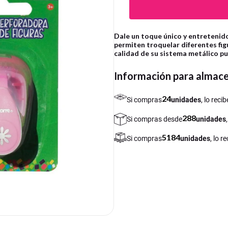
Dale un toque único y entretenido
permiten troquelar diferentes figu
calidad de su sistema metálico pu
Información para almac
24
Si compras
unidades
, lo rec
288
Si compras desde
unidades
5184
Si compras
unidades
, lo 