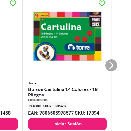
Torre
l
Bolsón Cartulina 14 Colores - 18
Pliegos
Unidades por:
8
40
2240
31458
EAN
:
7806505978577
SKU
:
17894
Iniciar Sesión