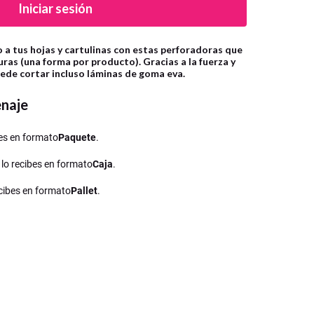
Iniciar sesión
 a tus hojas y cartulinas con estas perforadoras que
ras (una forma por producto). Gracias a la fuerza y
ede cortar incluso láminas de goma eva.
enaje
ibes en formato
Paquete
.
, lo recibes en formato
Caja
.
recibes en formato
Pallet
.