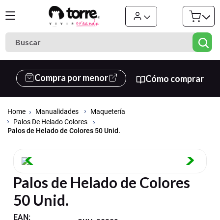
Buscar
Términos más buscados
Compra por menor
Cómo comprar
1
.
cuaderno
2
.
carpeta
Manualidades
Maquetería
3
.
cuadernos
Palos De Helado Colores
Palos de Helado de Colores 50 Unid.
4
.
goma eva
5
.
village
6
.
estuche
Palos de Helado de Colores
7
.
harry potter
50 Unid.
8
.
carpetas
EAN
: