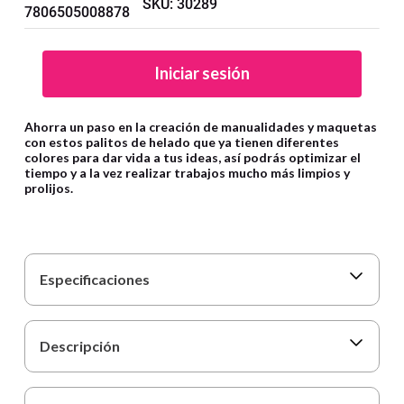
SKU
:
30289
9
.
cartulina
7806505008878
10
.
lapiz
Iniciar sesión
Ahorra un paso en la creación de manualidades y maquetas
con estos palitos de helado que ya tienen diferentes
colores para dar vida a tus ideas, así podrás optimizar el
tiempo y a la vez realizar trabajos mucho más limpios y
prolijos.
Especificaciones
Descripción