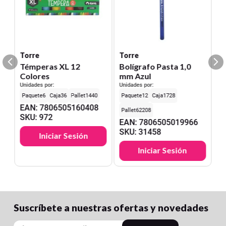
Torre
Torre
Témperas XL 12
Bolígrafo Pasta 1,0
Colores
mm Azul
Unidades por:
Unidades por:
6
36
1440
12
1728
EAN
:
7806505160408
62208
SKU
:
972
EAN
:
7806505019966
SKU
:
31458
Iniciar Sesión
Iniciar Sesión
Suscríbete a nuestras ofertas y novedades