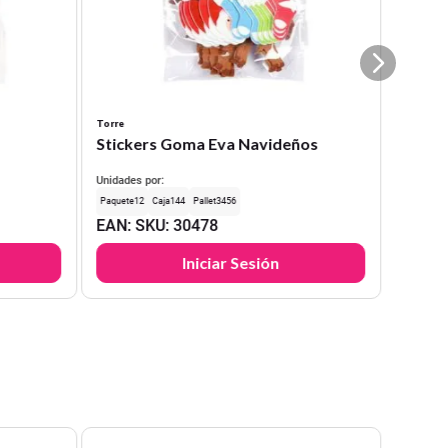
Torre
Stickers Goma Eva Navideños
Unidades por:
12
144
3456
EAN
:
SKU
:
30478
Iniciar Sesión