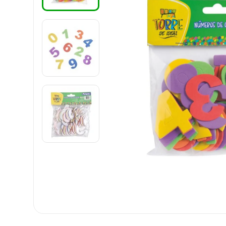
8
.
cartulina
9
.
harry potter
10
.
lapiz