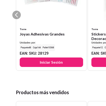
Torre
Torre
Joyas Adhesivas Grandes
Sticker
Decorac
Unidades por:
Unidades po
48
144
10368
12
EAN
:
SKU
:
28129
EAN
:
SK
Iniciar Sesión
Productos más vendidos