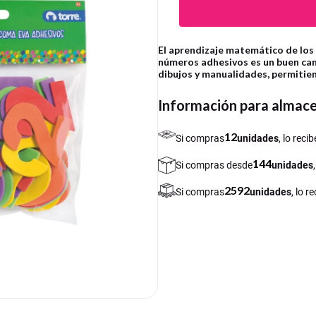
El aprendizaje matemático de los 
números adhesivos es un buen cam
dibujos y manualidades, permitie
Información para almac
12
Si compras
unidades
, lo rec
144
Si compras desde
unidades
2592
Si compras
unidades
, lo 