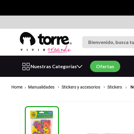
Bienvenido, busca tu p
Términos más buscados
Nuestras Categorías
Ofertas
1
.
cuaderno
2
.
carpeta
Manualidades
N
Stickers y accesorios
Stickers
3
.
goma eva
4
.
cuadernos
5
.
estuche
6
.
village
7
.
carpetas