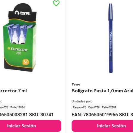
Torre
rrector 7 ml
Bolígrafo Pasta 1,0 mm Azu
r:
Unidades por:
576
13824
12
1728
62208
06505008281
SKU
:
30741
EAN
:
7806505019966
SKU
:
Iniciar Sesión
Iniciar Sesión