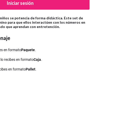
Iniciar sesión
niños se potencia de forma didáctica. Este set de
ino para que ellos interactúen con los números en
ndo que aprendan con entretención.
enaje
ibes en formato
Paquete
.
, lo recibes en formato
Caja
.
recibes en formato
Pallet
.