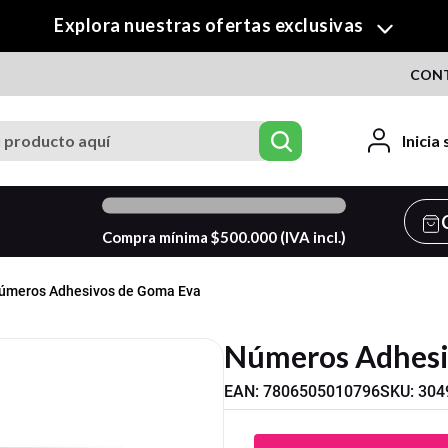
¡Descubre nuestra colección de Crafty!
CON
roducto aquí
Inicia
0
%
Compra mínima $
500.000
(IVA incl.)
úmeros Adhesivos de Goma Eva
Números Adhesi
EAN
:
7806505010796
SKU
:
304