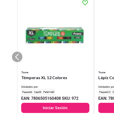
Torre
Torre
Témperas XL 12 Colores
Lápiz Co
Unidades por:
Unidades po
6
36
1440
12
EAN
:
7806505160408
SKU
:
972
EAN
:
78
Iniciar Sesión