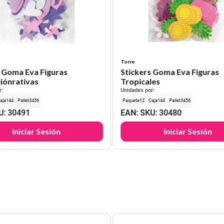
Torre
s Goma Eva Figuras
Stickers Goma Eva Figuras
iónrativas
Tropicales
r:
Unidades por:
144
3456
12
144
3456
U
:
30491
EAN
:
SKU
:
30480
Iniciar Sesión
Iniciar Sesión