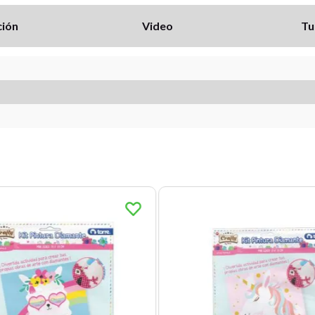
ción
Video
Tu