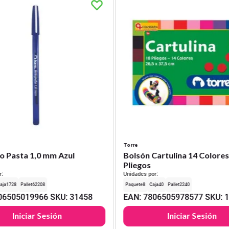
Torre
o Pasta 1,0 mm Azul
Bolsón Cartulina 14 Colores
Pliegos
r:
Unidades por:
1728
62208
8
40
2240
06505019966
SKU
:
31458
EAN
:
7806505978577
SKU
:
Iniciar Sesión
Iniciar Sesión