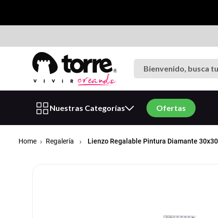
Bienvenido, busca tu p
Términos más buscados
Nuestras Categorías
Ofertas
1
.
cuaderno
2
.
carpeta
Regalería
Lienzo Regalable Pintura Diamante 30x3
3
.
cuadernos
4
.
goma eva
5
.
village
6
.
estuche
7
.
harry potter