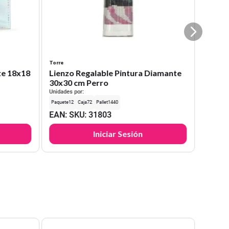
Torre
te 18x18
Lienzo Regalable Pintura Diamante
30x30 cm Perro
Unidades por:
12
72
1440
EAN
:
SKU
:
31803
Iniciar Sesión