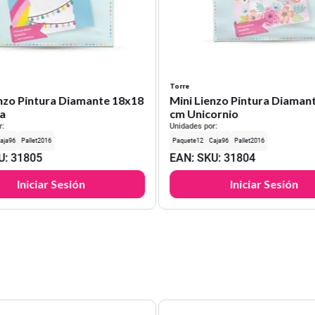
Torre
enzo Pintura Diamante 18x18
Mini Lienzo Pintura Diaman
a
cm Unicornio
r:
Unidades por:
96
2016
12
96
2016
U
:
31805
EAN
:
SKU
:
31804
Iniciar Sesión
Iniciar Sesión