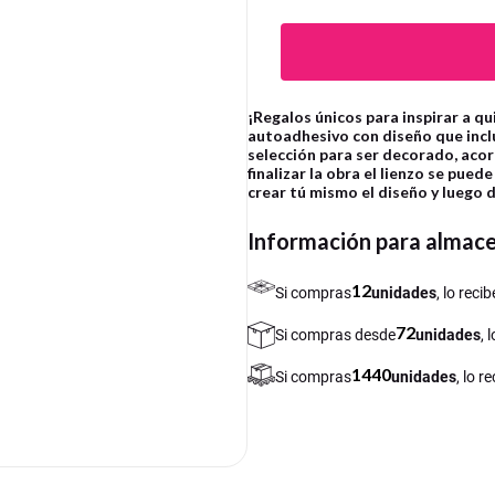
¡Regalos únicos para inspirar a qu
autoadhesivo con diseño que inclu
selección para ser decorado, acord
finalizar la obra el lienzo se pued
crear tú mismo el diseño y luego
Información para almac
12
Si compras
unidades
, lo rec
72
Si compras desde
unidades
, 
1440
Si compras
unidades
, lo 