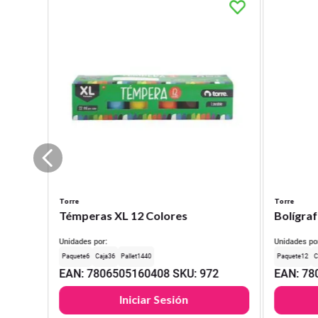
Torre
Torre
Témperas XL 12 Colores
Bolígraf
Unidades por:
Unidades po
6
36
1440
12
EAN
:
7806505160408
SKU
:
972
EAN
:
78
Iniciar Sesión