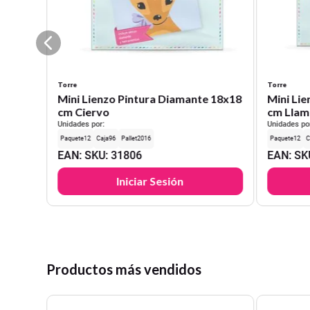
Torre
Torre
Mini Lienzo Pintura Diamante 18x18
Mini Li
cm Ciervo
cm Llam
Unidades por:
Unidades po
12
96
2016
12
EAN
:
SKU
:
31806
EAN
:
SK
Iniciar Sesión
Productos más vendidos