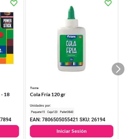
Torre
 - 18
Cola Fría 120 gr
Unidades por:
15
120
3840
17894
EAN
:
7806505055421
SKU
:
26194
Iniciar Sesión