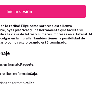
Iniciar sesión
ien lo reciba! Elige como sorpresa este lienzo
ye joyas plásticas y una herramienta que facilita su
e a la clave de letras y números impresas en el lateral. Al
e colgar en la muralla. También tienes la posibilidad de
 darlo como regalo cuando esté terminado.
enaje
ibes en formato
Paquete
.
lo recibes en formato
Caja
.
recibes en formato
Pallet
.