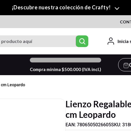
¡Descubre nuestra colección de Crafty!
CON
roducto aquí
Inicia
0
%
Compra mínima $
500.000
(IVA incl.)
0 cm Leopardo
Lienzo Regalabl
cm Leopardo
EAN
:
7806505026605
SKU
:
318