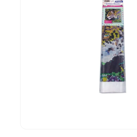
8
.
carpetas
9
.
cartulina
10
.
lapiz