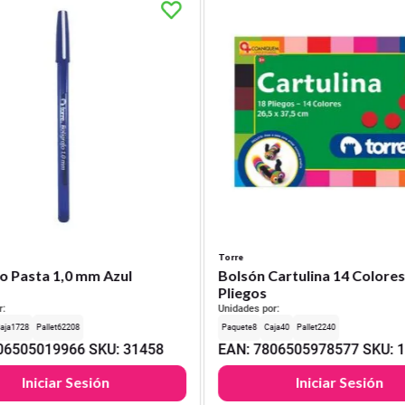
Torre
o Pasta 1,0 mm Azul
Bolsón Cartulina 14 Colores
Pliegos
r:
Unidades por:
1728
62208
8
40
2240
06505019966
SKU
:
31458
EAN
:
7806505978577
SKU
:
Iniciar Sesión
Iniciar Sesión