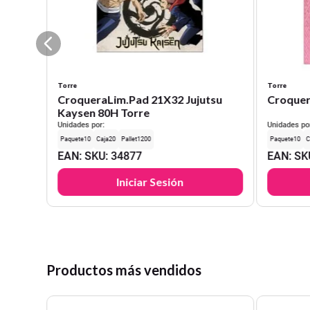
Torre
Torre
CroqueraLim.Pad 21X32 Jujutsu
Croquer
Kaysen 80H Torre
Unidades por:
Unidades po
10
20
1200
10
EAN
:
SKU
:
34877
EAN
:
SK
Iniciar Sesión
Productos más vendidos