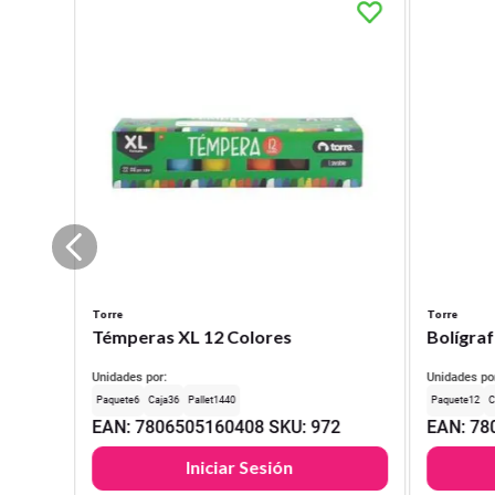
Torre
Torre
Témperas XL 12 Colores
Bolígraf
Unidades por:
Unidades po
6
36
1440
12
EAN
:
7806505160408
SKU
:
972
EAN
:
78
Iniciar Sesión