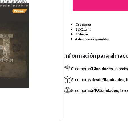
Croquera
16X21cm.
80 hojas
4 diseños disponibles
Información para almac
10
Si compras
unidades
, lo rec
40
Si compras desde
unidades
, 
2400
Si compras
unidades
, lo 