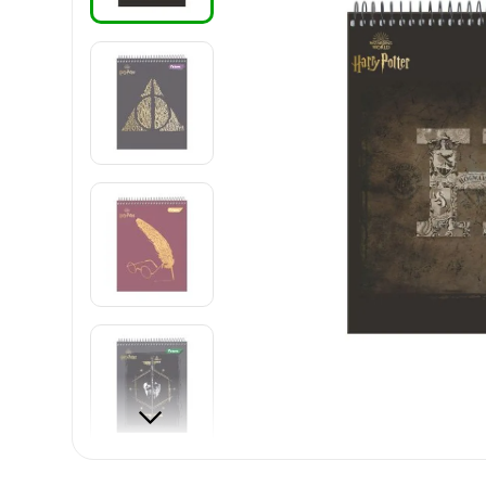
8
.
carpetas
9
.
cartulina
10
.
lapiz