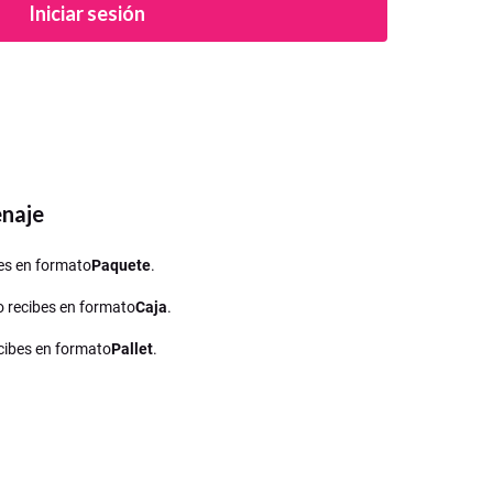
Iniciar sesión
enaje
ibes en formato
Paquete
.
lo recibes en formato
Caja
.
recibes en formato
Pallet
.