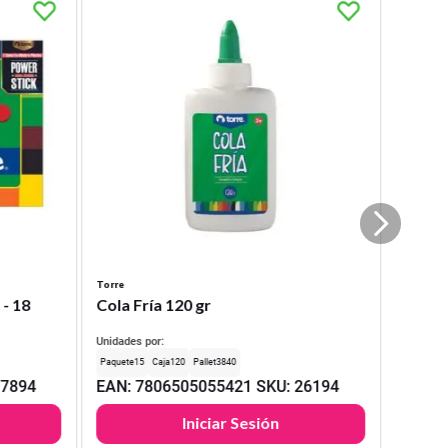
Torre
 - 18
Cola Fría 120 gr
Unidades por:
15
120
3840
17894
EAN
:
7806505055421
SKU
:
26194
Iniciar Sesión