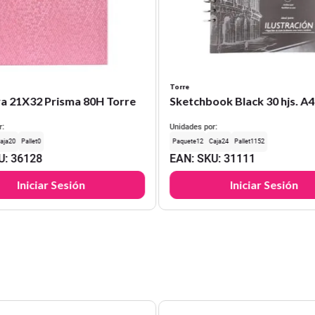
Torre
a 21X32 Prisma 80H Torre
Sketchbook Black 30 hjs. A4
r:
Unidades por:
20
0
12
24
1152
U
:
36128
EAN
:
SKU
:
31111
Iniciar Sesión
Iniciar Sesión