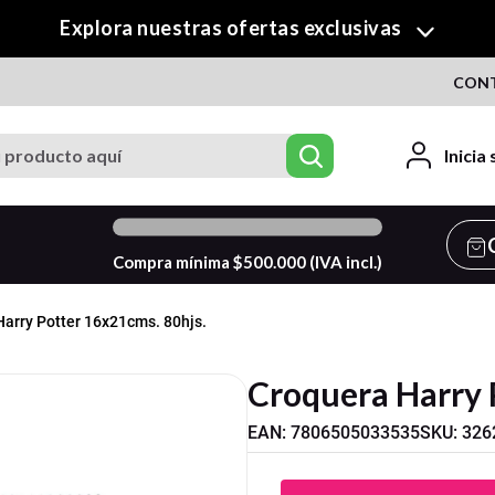
¡Descubre nuestra colección de Crafty!
CON
roducto aquí
Inicia
0
%
Compra mínima $
500.000
(IVA incl.)
arry Potter 16x21cms. 80hjs.
Croquera Harry 
EAN
:
7806505033535
SKU
:
326