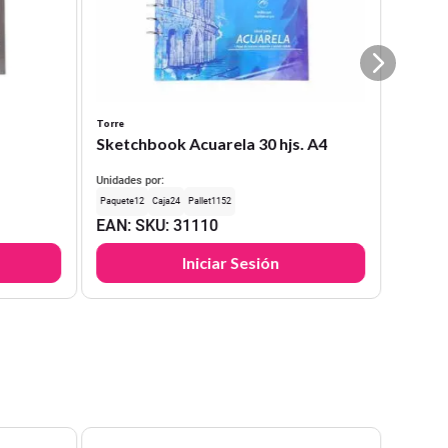
Torre
Sketchbook Acuarela 30 hjs. A4
Unidades por:
12
24
1152
EAN
:
SKU
:
31110
Iniciar Sesión