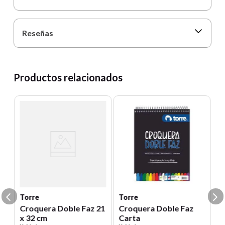
Reseñas
Productos relacionados
T
16
C
2
8
Un
0
E
S
Torre
Torre
Croquera Doble Faz 21
Croquera Doble Faz
x 32 cm
Carta