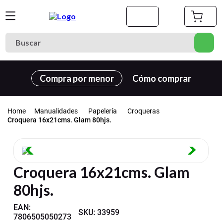
Buscar
Términos más buscados
Compra por menor
Cómo comprar
1
.
cuaderno
2
.
carpeta
Manualidades
Papelería
Croqueras
3
.
goma eva
Croquera 16x21cms. Glam 80hjs.
4
.
village
5
.
cuadernos
Croquera 16x21cms. Glam
6
.
estuche
80hjs.
7
.
harry potter
8
.
carpetas
EAN
:
SKU
:
33959
7806505050273