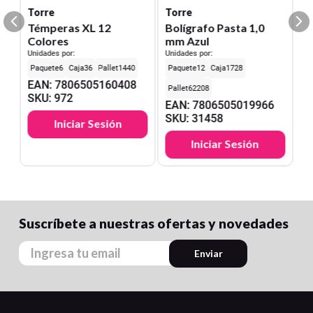
Torre
Torre
Témperas XL 12
Bolígrafo Pasta 1,0
Colores
mm Azul
Unidades por:
Unidades por:
6
36
1440
12
1728
EAN
:
7806505160408
62208
SKU
:
972
EAN
:
7806505019966
SKU
:
31458
Iniciar Sesión
Iniciar Sesión
Suscríbete a nuestras ofertas y novedades
Enviar