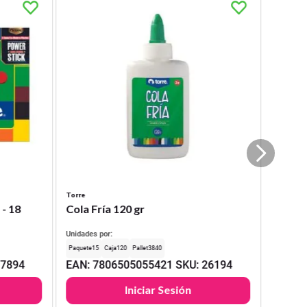
Torre
 - 18
Cola Fría 120 gr
Unidades por:
15
120
3840
17894
EAN
:
7806505055421
SKU
:
26194
Iniciar Sesión