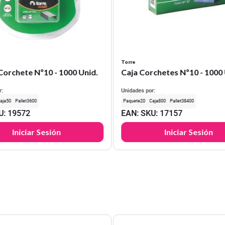
Torre
Corchete Nº10 - 1000 Unid.
Caja Corchetes Nº10 - 1000 
r:
Unidades por:
50
3600
20
800
38400
U
:
19572
EAN
:
SKU
:
17157
Iniciar Sesión
Iniciar Sesión