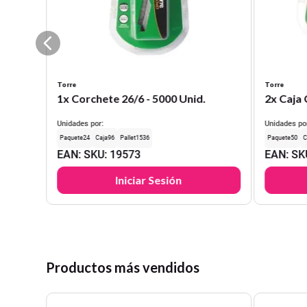
Torre
Torre
1x Corchete 26/6 - 5000 Unid.
2x Caja 
Unidades por:
Unidades po
24
96
1536
50
EAN
:
SKU
:
19573
EAN
:
SK
Iniciar Sesión
Productos más vendidos