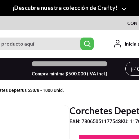
¡Descubre nuestra colección de Crafty!
CON
roducto aquí
Inicia
0
%
Compra mínima $
500.000
(IVA incl.)
tes Depetrus 530/8 - 1000 Unid.
Corchetes Depet
EAN
:
7806505117754
SKU
:
117