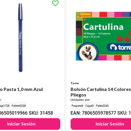
Torre
o Pasta 1,0 mm Azul
Bolsón Cartulina 14 Colores
Pliegos
r:
Unidades por:
1728
62208
8
40
2240
06505019966
SKU
:
31458
EAN
:
7806505978577
SKU
:
Iniciar Sesión
Iniciar Sesión