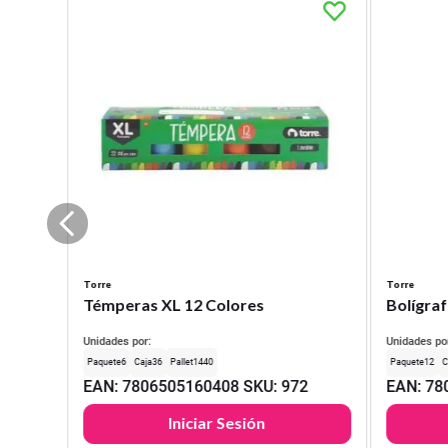
Torre
Torre
Témperas XL 12 Colores
Bolígraf
Unidades por:
Unidades po
6
36
1440
12
EAN
:
7806505160408
SKU
:
972
EAN
:
78
Iniciar Sesión