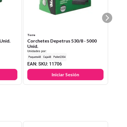
Torre
Unid.
Corchetes Depetrus 530/8 - 5000
Unid.
Unidades por:
48
48
2304
EAN
:
SKU
:
11706
Iniciar Sesión