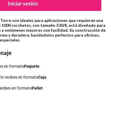
Iniciar sesión
Torre son ideales para aplicaciones que requieren una
e 1000 corchetes, con tamaño 530/8, está diseñado para
y volúmenes mayores con facilidad. Su construcción de
firme y duradera, haciéndolos perfectos para oficinas,
especiales.
enaje
ibes en formato
Paquete
.
, lo recibes en formato
Caja
.
 recibes en formato
Pallet
.