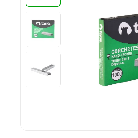
8
.
harry potter
9
.
carpetas
10
.
lapiz