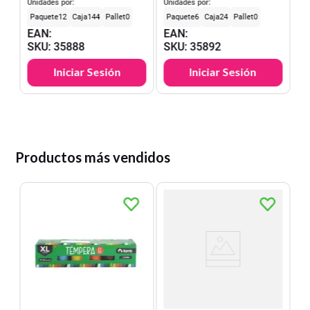
Torre
Masking Crema Torre
Unidades por:
Unidades por:
12
144
0
6
24
0
EAN
:
EAN
:
SKU
:
35888
SKU
:
35892
Iniciar Sesión
Iniciar Sesión
Productos más vendidos