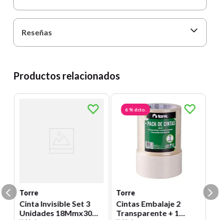
Reseñas
Productos relacionados
6 %
dcto.
T
o
C
R
4
Un
36
E
S
Torre
Torre
Cinta Invisible Set 3
Cintas Embalaje 2
Unidades 18Mmx30M
Transparente + 1