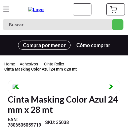
Buscar
Términos más buscados
Compra por menor
Cómo comprar
1
.
cuaderno
2
.
carpeta
Adhesivos
Cinta Roller
3
.
cuadernos
Cinta Masking Color Azul 24 mm x 28 mt
4
.
goma eva
5
.
village
Cinta Masking Color Azul 24
6
.
estuche
mm x 28 mt
7
.
harry potter
8
.
carpetas
EAN
:
SKU
:
35038
7806505059719