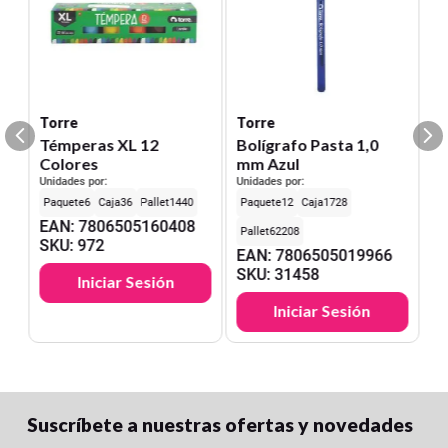
Torre
Torre
Témperas XL 12
Bolígrafo Pasta 1,0
Colores
mm Azul
Unidades por:
Unidades por:
6
36
1440
12
1728
EAN
:
7806505160408
62208
SKU
:
972
EAN
:
7806505019966
SKU
:
31458
Iniciar Sesión
Iniciar Sesión
Suscríbete a nuestras ofertas y novedades