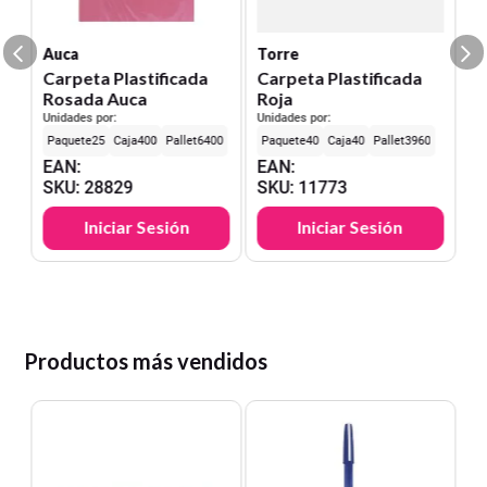
S
Auca
Torre
Carpeta Plastificada
Carpeta Plastificada
Rosada Auca
Roja
Unidades por:
Unidades por:
25
400
6400
40
40
3960
EAN
:
EAN
:
SKU
:
28829
SKU
:
11773
Iniciar Sesión
Iniciar Sesión
Productos más vendidos