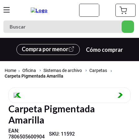
Buscar
Términos más buscados
Compra por menor
Cómo comprar
1
.
cuaderno
2
.
carpeta
Oficina
Sistemas de archivo
Carpetas
3
.
goma eva
Carpeta Pigmentada Amarilla
4
.
village
5
.
cuadernos
Carpeta Pigmentada
6
.
estuche
Amarilla
7
.
harry potter
8
.
carpetas
EAN
:
SKU
:
11592
7806505600904