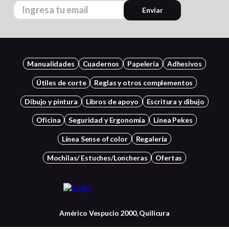
Enviar
Manualidades
Cuadernos
Papelería
Adhesivos
Útiles de corte
Reglas y otros complementos
Dibujo y pintura
Libros de apoyo
Escritura y dibujo
Oficina
Seguridad y Ergonomía
Línea Pekes
Línea Sense of color
Regalería
Mochilas/ Estuches/Loncheras
Ofertas
Américo Vespucio 2000, Quilicura