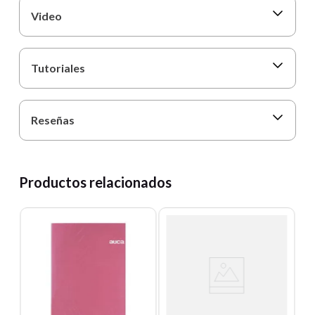
Video
Tutoriales
Reseñas
Productos relacionados
T
C
A
Un
0
E