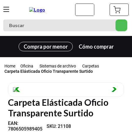
Buscar
Términos más buscados
Compra por menor
Cómo comprar
1
.
cuaderno
2
.
carpeta
Oficina
Sistemas de archivo
Carpetas
3
.
goma eva
Carpeta Elásticada Oficio Transparente Surtido
4
.
village
5
.
cuadernos
Carpeta Elásticada Oficio
6
.
estuche
Transparente Surtido
7
.
harry potter
8
.
carpetas
EAN
:
SKU
:
21108
7806505989405