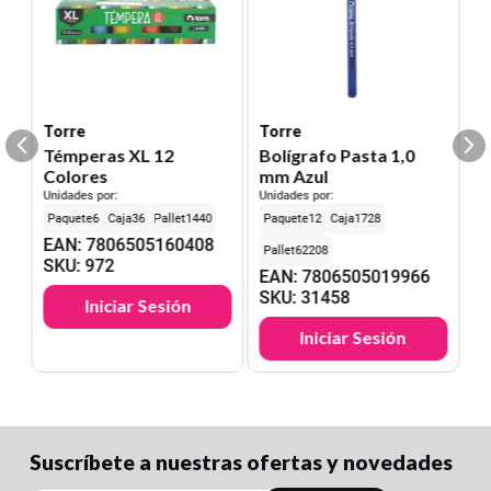
Torre
Torre
Témperas XL 12
Bolígrafo Pasta 1,0
Colores
mm Azul
Unidades por:
Unidades por:
6
36
1440
12
1728
EAN
:
7806505160408
62208
SKU
:
972
EAN
:
7806505019966
SKU
:
31458
Iniciar Sesión
Iniciar Sesión
Suscríbete a nuestras ofertas y novedades