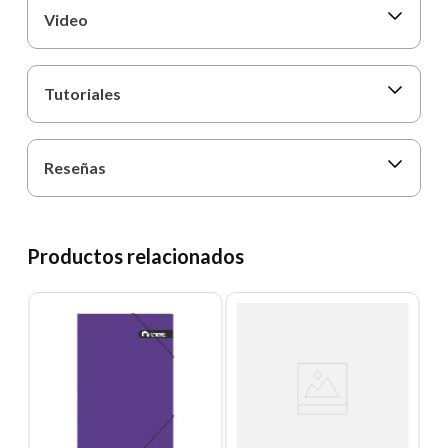
Video
Tutoriales
Reseñas
Productos relacionados
T
C
P
Un
40
E