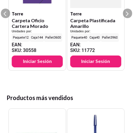
S
Torre
Torre
Carpeta Oficio
Carpeta Plastificada
Cartera Morado
Amarillo
Unidades por:
Unidades por:
12
144
3600
40
40
3960
EAN
:
EAN
:
SKU
:
30558
SKU
:
11772
Iniciar Sesión
Iniciar Sesión
Productos más vendidos