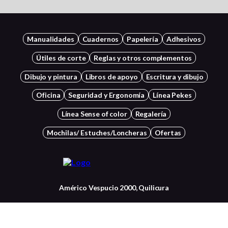
Manualidades
Cuadernos
Papelería
Adhesivos
Útiles de corte
Reglas y otros complementos
Dibujo y pintura
Libros de apoyo
Escritura y dibujo
Oficina
Seguridad y Ergonomía
Línea Pekes
Línea Sense of color
Regalería
Mochilas/ Estuches/Loncheras
Ofertas
Américo Vespucio 2000, Quilicura
+56 22834 7037
Contactanos