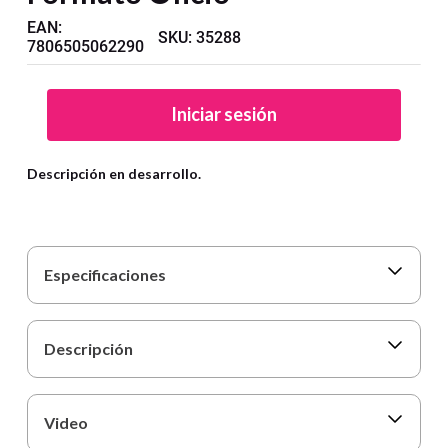
9
.
cartulina
EAN
:
SKU
:
35288
10
.
lapiz
7806505062290
Iniciar sesión
Descripción en desarrollo.
Especificaciones
Descripción
Video