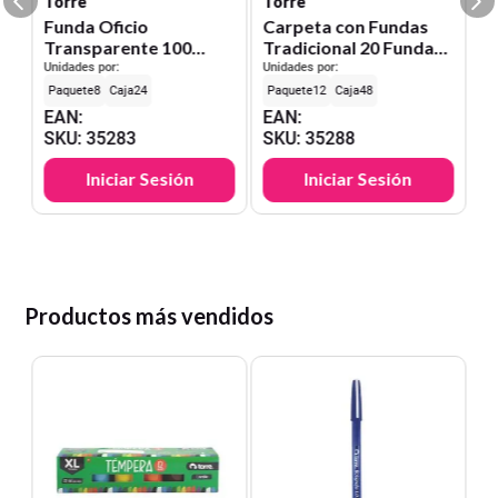
Torre
Torre
Funda Oficio
Carpeta con Fundas
Transparente 100
Tradicional 20 Fundas
Unid.
Formato Oficio
Unidades por:
Unidades por:
8
24
12
48
EAN
:
EAN
:
SKU
:
35283
SKU
:
35288
Iniciar Sesión
Iniciar Sesión
Productos más vendidos