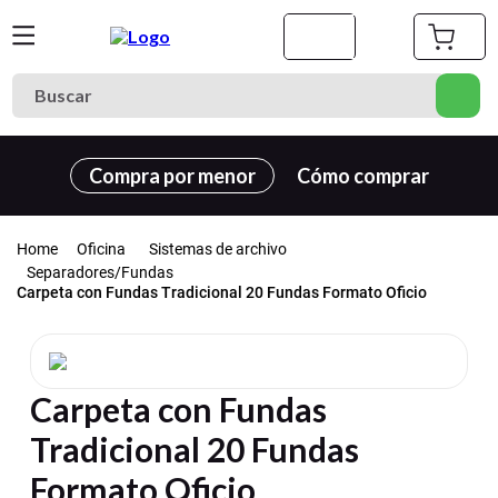
Buscar
Términos más buscados
Compra por menor
Cómo comprar
1
.
cuaderno
2
.
carpeta
Oficina
Sistemas de archivo
3
.
cuadernos
Separadores/Fundas
Carpeta con Fundas Tradicional 20 Fundas Formato Oficio
4
.
goma eva
5
.
village
6
.
estuche
Carpeta con Fundas
7
.
harry potter
Tradicional 20 Fundas
8
.
carpetas
Formato Oficio