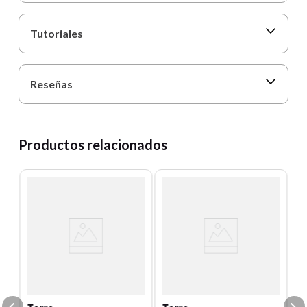
Tutoriales
Reseñas
Productos relacionados
T
F
T
U
Un
E
S