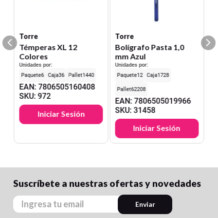
Torre
Torre
Témperas XL 12
Bolígrafo Pasta 1,0
Colores
mm Azul
Unidades por:
Unidades por:
6
36
1440
12
1728
EAN
:
7806505160408
62208
SKU
:
972
EAN
:
7806505019966
SKU
:
31458
Iniciar Sesión
Iniciar Sesión
Suscríbete a nuestras ofertas y novedades
Enviar