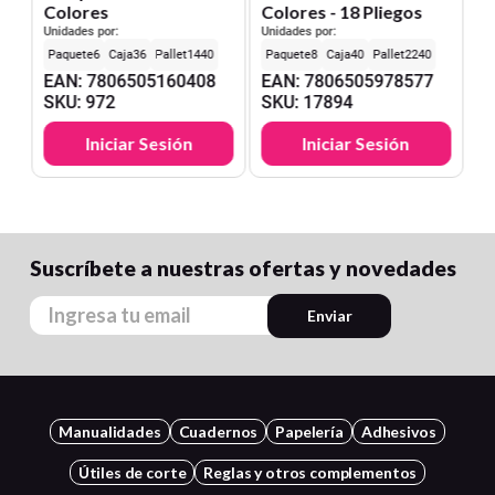
Colores
Colores - 18 Pliegos
Unidades por:
Unidades por:
6
36
1440
8
40
2240
EAN
:
7806505160408
EAN
:
7806505978577
SKU
:
972
SKU
:
17894
Iniciar Sesión
Iniciar Sesión
Suscríbete a nuestras ofertas y novedades
Enviar
Manualidades
Cuadernos
Papelería
Adhesivos
Útiles de corte
Reglas y otros complementos