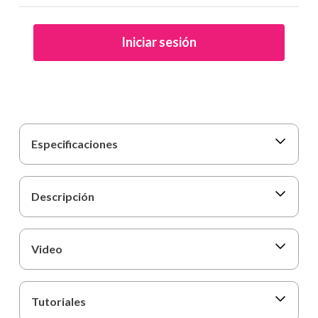
9
.
harry potter
10
.
cartulina
Iniciar sesión
Especificaciones
Descripción
Video
Tutoriales