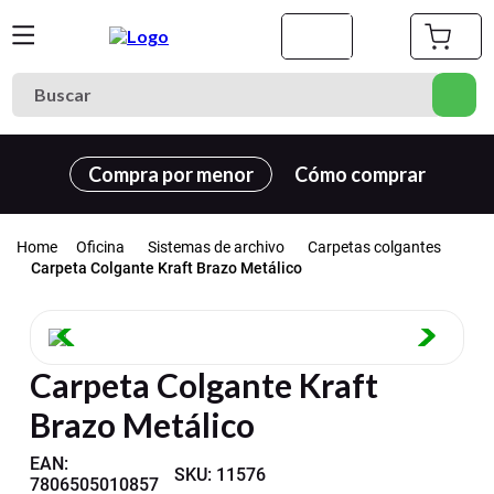
Buscar
Términos más buscados
Compra por menor
Cómo comprar
1
.
cuaderno
2
.
carpeta
Oficina
Sistemas de archivo
Carpetas colgantes
3
.
cuadernos
Carpeta Colgante Kraft Brazo Metálico
4
.
estuche
5
.
village
Carpeta Colgante Kraft
6
.
lapiz
Brazo Metálico
7
.
carpetas
8
.
goma eva
EAN
:
SKU
:
11576
7806505010857