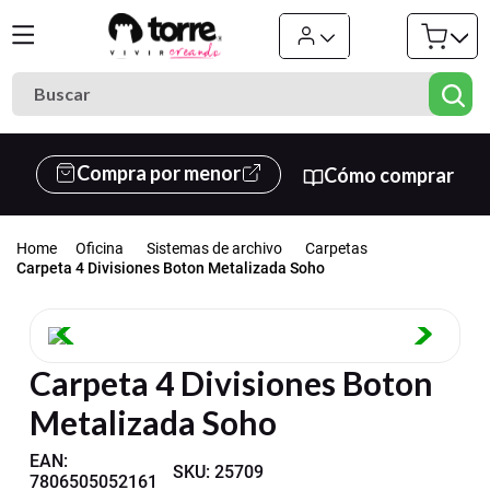
Buscar
Términos más buscados
Compra por menor
Cómo comprar
1
.
cuaderno
2
.
carpeta
Oficina
Sistemas de archivo
Carpetas
3
.
goma eva
Carpeta 4 Divisiones Boton Metalizada Soho
4
.
village
5
.
cuadernos
Carpeta 4 Divisiones Boton
6
.
estuche
Metalizada Soho
7
.
cartulina
8
.
harry potter
EAN
:
SKU
:
25709
7806505052161