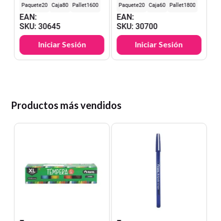
20
80
1600
20
60
1800
EAN
:
EAN
:
SKU
:
30645
SKU
:
30700
Iniciar Sesión
Iniciar Sesión
Productos más vendidos