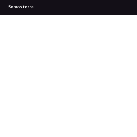
Somos torre
Servicio al cliente
Certificaciones
Medios de pago