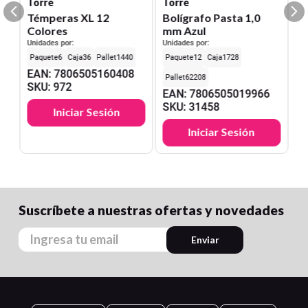
Torre
Torre
Témperas XL 12
Bolígrafo Pasta 1,0
Colores
mm Azul
Unidades por:
Unidades por:
6
36
1440
12
1728
EAN
:
7806505160408
62208
SKU
:
972
EAN
:
7806505019966
SKU
:
31458
Iniciar Sesión
Iniciar Sesión
Suscríbete a nuestras ofertas y novedades
Enviar