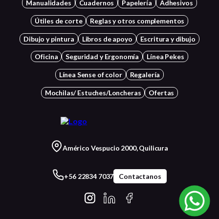
Manualidades
Cuadernos
Papelería
Adhesivos
Útiles de corte
Reglas y otros complementos
Dibujo y pintura
Libros de apoyo
Escritura y dibujo
Oficina
Seguridad y Ergonomía
Línea Pekes
Línea Sense of color
Regalería
Mochilas/ Estuches/Loncheras
Ofertas
Américo Vespucio 2000, Quilicura
+56 22834 7037
Contactanos