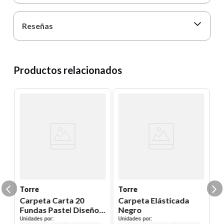
Reseñas
Productos relacionados
T
C
I
S
Un
0
E
S
Torre
Torre
Carpeta Carta 20
Carpeta Elásticada
Fundas Pastel Diseño
Negro
eño
Unidades por:
Unidades por: