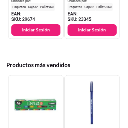
Pliegos - 6 Colores
eños
Unidades por:
Unidades por:
8
32
960
8
32
2560
EAN
:
EAN
:
SKU
:
29674
SKU
:
23345
Iniciar Sesión
Iniciar Sesión
Productos más vendidos