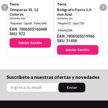
Torre
Torre
Témperas XL 12
Bolígrafo Pasta 1,0
Colores
mm Azul
Unidades por:
Unidades por:
6
36
1440
12
1728
EAN
:
7806505160408
62208
SKU
:
972
EAN
:
7806505019966
SKU
:
31458
Iniciar Sesión
Iniciar Sesión
Suscríbete a nuestras ofertas y novedades
Enviar