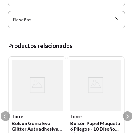
Reseñas
Productos relacionados
T
15
B
10
Un
E
S
Torre
Torre
Bolsón Goma Eva
Bolsón Papel Maqueta
Glitter Autoadhesiva 6
6 Pliegos - 10 Diseño