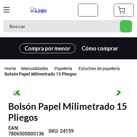
Buscar
Términos más buscados
Compra por menor
Cómo comprar
1
.
cuaderno
2
.
carpeta
Manualidades
Papelería
Estuches de papelería
3
.
cuadernos
Bolsón Papel Milimetrado 15 Pliegos
4
.
goma eva
5
.
village
Bolsón Papel Milimetrado 15
6
.
estuche
Pliegos
7
.
harry potter
8
.
carpetas
EAN
:
SKU
:
24159
7806505005136