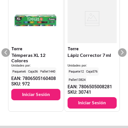
Torre
Torre
Témperas XL 12
Lápiz Corrector 7 ml
Colores
Unidades por:
Unidades por:
6
36
1440
12
576
EAN
:
7806505160408
13824
SKU
:
972
EAN
:
7806505008281
SKU
:
30741
Iniciar Sesión
Iniciar Sesión