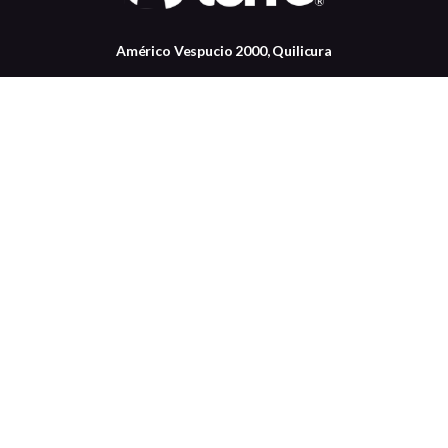
Américo Vespucio 2000, Quilicura
+56 22834 7037
Contactanos
Somos torre
Servicio al cliente
Certificaciones
Medios de pago