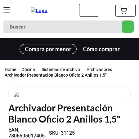
Buscar
Términos más buscados
Compra por menor
Cómo comprar
1
.
cuaderno
2
.
carpeta
Oficina
Sistemas de archivo
Archivadores
3
.
cuadernos
Archivador Presentación Blanco Oficio 2 Anillos 1,5"
4
.
goma eva
5
.
village
Archivador Presentación
6
.
estuche
Blanco Oficio 2 Anillos 1,5"
7
.
harry potter
8
.
carpetas
EAN
:
SKU
:
31125
7806505017405