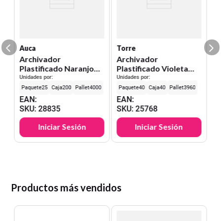
Un
E
S
Auca
Torre
Archivador
Archivador
Plastificado Naranjo
Plastificado Violeta
C/Gusano Auca
Con Gusano
Unidades por:
Unidades por:
25
200
4000
40
40
3960
EAN
:
EAN
:
SKU
:
28835
SKU
:
25768
Iniciar Sesión
Iniciar Sesión
Productos más vendidos