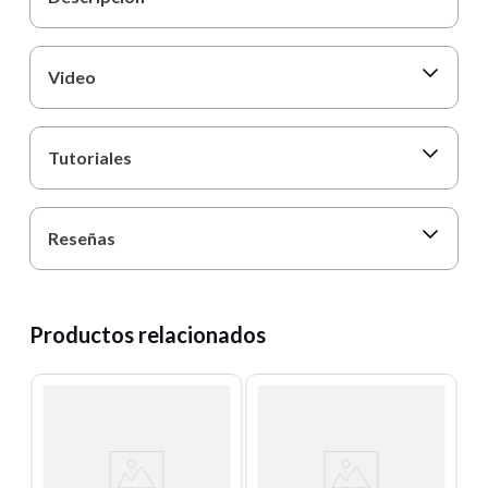
Video
Tutoriales
Reseñas
Productos relacionados
T
A
-H
P