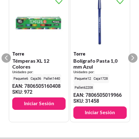
Torre
Torre
Témperas XL 12
Bolígrafo Pasta 1,0
Colores
mm Azul
Unidades por:
Unidades por:
6
36
1440
12
1728
EAN
:
7806505160408
62208
SKU
:
972
EAN
:
7806505019966
SKU
:
31458
Iniciar Sesión
Iniciar Sesión