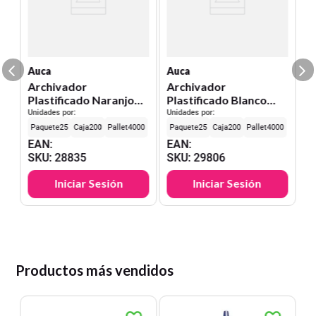
C
Un
E
S
Auca
Auca
Archivador
Archivador
Plastificado Naranjo
Plastificado Blanco
C/Gusano Auca
C/Gusano Auca
Unidades por:
Unidades por:
25
200
4000
25
200
4000
EAN
:
EAN
:
SKU
:
28835
SKU
:
29806
Iniciar Sesión
Iniciar Sesión
Productos más vendidos