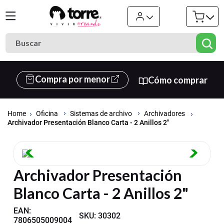
Buscar
Términos más buscados
Compra por menor
Cómo comprar
1
.
cuaderno
2
.
carpeta
Oficina
Sistemas de archivo
Archivadores
3
.
goma eva
Archivador Presentación Blanco Carta - 2 Anillos 2"
4
.
village
5
.
cuadernos
Archivador Presentación
6
.
estuche
Blanco Carta - 2 Anillos 2"
7
.
harry potter
8
.
carpetas
EAN
:
SKU
:
30302
7806505009004