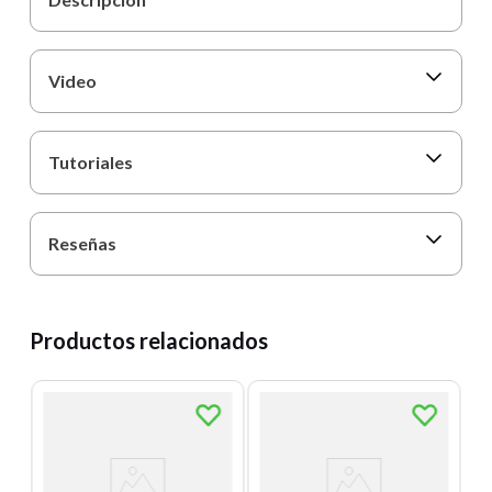
Video
Tutoriales
Reseñas
Productos relacionados
A
A
P