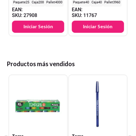
25
200
4000
40
40
3960
EAN
:
EAN
:
SKU
:
27908
SKU
:
11767
Iniciar Sesión
Iniciar Sesión
Productos más vendidos