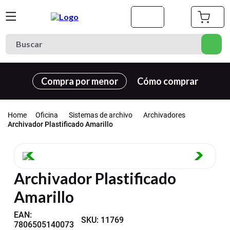
Buscar
Términos más buscados
Compra por menor
Cómo comprar
1
.
cuaderno
2
.
carpeta
Oficina
Sistemas de archivo
Archivadores
3
.
goma eva
Archivador Plastificado Amarillo
4
.
village
5
.
cuadernos
Archivador Plastificado
6
.
estuche
Amarillo
7
.
cartulina
8
.
harry potter
EAN
:
SKU
:
11769
7806505140073