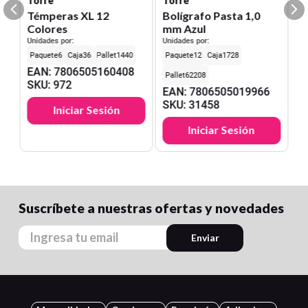
Torre
Torre
Témperas XL 12
Bolígrafo Pasta 1,0
Colores
mm Azul
Unidades por:
Unidades por:
6
36
1440
12
1728
EAN
:
7806505160408
62208
SKU
:
972
EAN
:
7806505019966
SKU
:
31458
Iniciar Sesión
Iniciar Sesión
Suscríbete a nuestras ofertas y novedades
Enviar