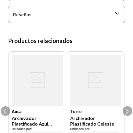
Reseñas
Productos relacionados
T
Ar
-A
2
Un
E
S
Auca
Torre
Archivador
Archivador
Plastificado Azul
Plastificado Celeste
C/Gusano Auca
Unidades por:
Unidades por: