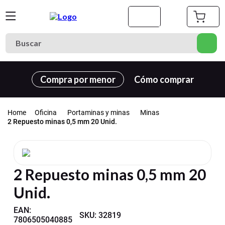
Buscar
Términos más buscados
Compra por menor
Cómo comprar
1
.
cuaderno
2
.
carpeta
Oficina
Portaminas y minas
Minas
3
.
cuadernos
2 Repuesto minas 0,5 mm 20 Unid.
4
.
goma eva
5
.
village
2 Repuesto minas 0,5 mm 20
6
.
estuche
Unid.
7
.
harry potter
8
.
carpetas
EAN
:
SKU
:
32819
7806505040885