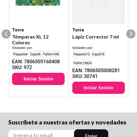
Torre
Torre
Témperas XL 12
Lápiz Corrector 7 ml
Colores
Unidades por:
Unidades por:
6
36
1440
12
576
EAN
:
7806505160408
13824
SKU
:
972
EAN
:
7806505008281
SKU
:
30741
Iniciar Sesión
Iniciar Sesión
Suscríbete a nuestras ofertas y novedades
Enviar