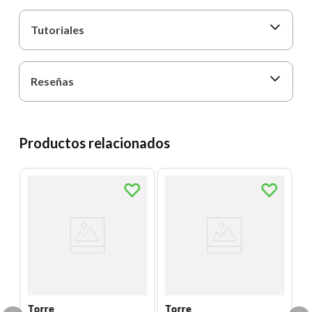
Tutoriales
Reseñas
Productos relacionados
T
R
0
Un
12
E
S
Torre
Torre