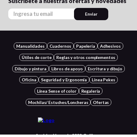
Suscríbete a nuestras ofertas y novedades
Enviar
Manualidades
Cuadernos
Papelería
Adhesivos
Útiles de corte
Reglas y otros complementos
Dibujo y pintura
Libros de apoyo
Escritura y dibujo
Oficina
Seguridad y Ergonomía
Línea Pekes
Línea Sense of color
Regalería
Mochilas/ Estuches/Loncheras
Ofertas
Américo Vespucio 2000, Quilicura