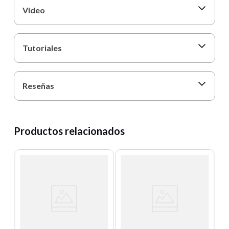
Video
Tutoriales
Reseñas
Productos relacionados
T
-
2
- 
Un
E