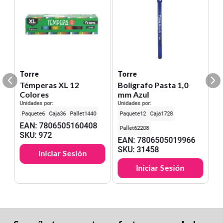
Torre
Torre
Témperas XL 12
Bolígrafo Pasta 1,0
Colores
mm Azul
Unidades por:
Unidades por:
6
36
1440
12
1728
EAN
:
7806505160408
62208
SKU
:
972
EAN
:
7806505019966
SKU
:
31458
Iniciar Sesión
Iniciar Sesión