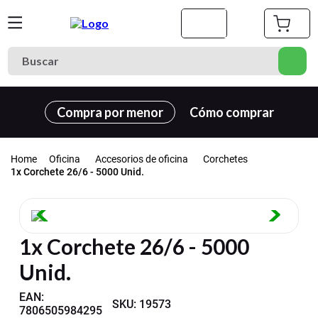
Buscar
Términos más buscados
Compra por menor
Cómo comprar
1
.
cuaderno
2
.
carpeta
Oficina
Accesorios de oficina
Corchetes
3
.
goma eva
1x Corchete 26/6 - 5000 Unid.
4
.
village
5
.
cuadernos
1x Corchete 26/6 - 5000
6
.
estuche
Unid.
7
.
cartulina
8
.
harry potter
EAN
:
SKU
:
19573
7806505984295