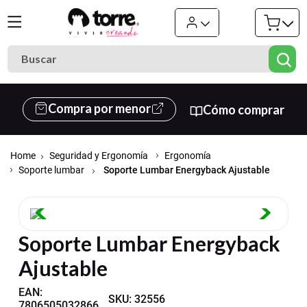
Buscar
Términos más buscados
Compra por menor
Cómo comprar
1
.
cuaderno
2
.
carpeta
Seguridad y Ergonomía
Ergonomía
3
.
goma eva
Soporte Lumbar Energyback Ajustable
Soporte lumbar
4
.
village
5
.
cuadernos
Soporte Lumbar Energyback
6
.
estuche
Ajustable
7
.
cartulina
8
.
harry potter
EAN
:
SKU
:
32556
7806505032866