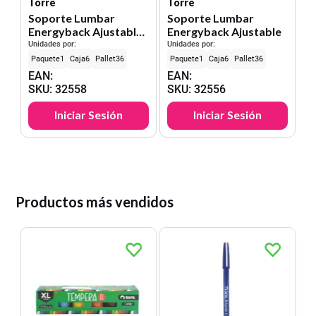
Torre
Torre
Soporte Lumbar
Soporte Lumbar
Energyback Ajustable
Energyback Ajustable
Pro
Unidades por:
Unidades por:
1
6
36
1
6
36
EAN
:
EAN
:
SKU
:
32558
SKU
:
32556
Iniciar Sesión
Iniciar Sesión
Productos más vendidos