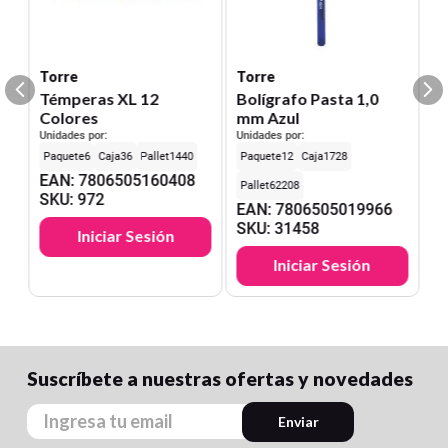
Torre
Torre
Témperas XL 12
Bolígrafo Pasta 1,0
Colores
mm Azul
Unidades por:
Unidades por:
6
36
1440
12
1728
EAN
:
7806505160408
62208
SKU
:
972
EAN
:
7806505019966
SKU
:
31458
Iniciar Sesión
Iniciar Sesión
Suscríbete a nuestras ofertas y novedades
Enviar