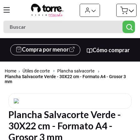
Buscar
Términos más buscados
Compra por menor
Cómo comprar
1
.
cuaderno
2
.
carpeta
Útiles de corte
Plancha salvacorte
3
.
goma eva
Plancha Salvacorte Verde - 30X22 cm - Formato A4 - Grosor 3
mm
4
.
village
5
.
estuche
6
.
cuadernos
Plancha Salvacorte Verde -
7
.
cartulina
30X22 cm - Formato A4 -
8
.
harry potter
Grosor 3 mm