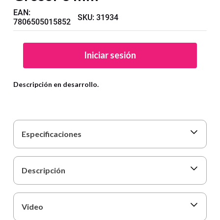
9
.
carpetas
EAN
:
SKU
:
31934
10
.
lapiz
7806505015852
Iniciar sesión
Descripción en desarrollo.
Especificaciones
Descripción
Video