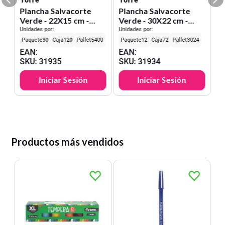
Plancha Salvacorte
Plancha Salvacorte
Verde - 22X15 cm -
Verde - 30X22 cm -
Formato A5 - Grosor
Formato A4 - Grosor 3
Unidades por:
Unidades por:
3mm
mm
30
120
5400
12
72
3024
EAN
:
EAN
:
SKU
:
31935
SKU
:
31934
Iniciar Sesión
Iniciar Sesión
Productos más vendidos