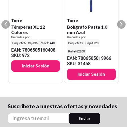
Torre
Torre
Témperas XL 12
Bolígrafo Pasta 1,0
Colores
mm Azul
Unidades por:
Unidades por:
6
36
1440
12
1728
EAN
:
7806505160408
62208
SKU
:
972
EAN
:
7806505019966
SKU
:
31458
Iniciar Sesión
Iniciar Sesión
Suscríbete a nuestras ofertas y novedades
Enviar