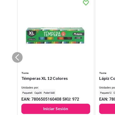
Torre
Torre
Témperas XL 12 Colores
Lápiz Co
Unidades por:
Unidades po
6
36
1440
12
EAN
:
7806505160408
SKU
:
972
EAN
:
78
Iniciar Sesión