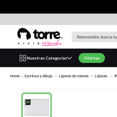
Bienvenido, busca tu p
Términos más buscados
Nuestras Categorías
Ofertas
1
.
cuaderno
2
.
carpeta
Escritura y dibujo
P
Lápices de colores
Lápices
3
.
goma eva
4
.
cuadernos
5
.
estuche
6
.
village
7
.
carpetas