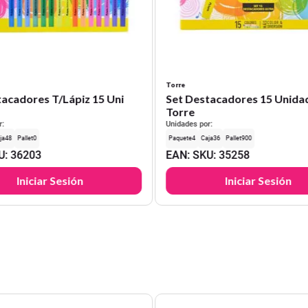
Torre
tacadores T/Lápiz 15 Uni
Set Destacadores 15 Unida
Torre
r:
Unidades por:
48
0
4
36
900
U
:
36203
EAN
:
SKU
:
35258
Iniciar Sesión
Iniciar Sesión