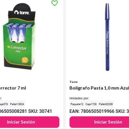
Torre
rrector 7 ml
Bolígrafo Pasta 1,0 mm Azu
r:
Unidades por:
576
13824
12
1728
62208
06505008281
SKU
:
30741
EAN
:
7806505019966
SKU
:
Iniciar Sesión
Iniciar Sesión