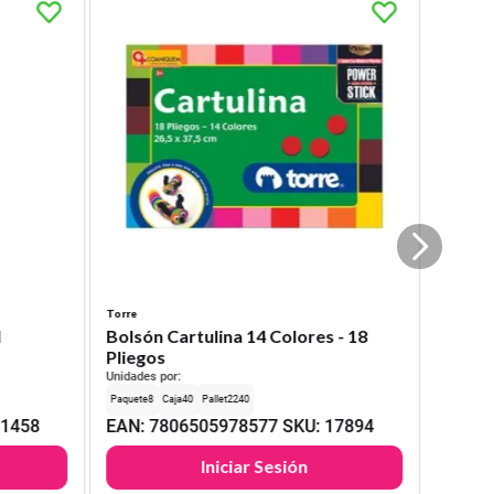
Torre
l
Bolsón Cartulina 14 Colores - 18
Pliegos
Unidades por:
8
40
2240
31458
EAN
:
7806505978577
SKU
:
17894
Iniciar Sesión