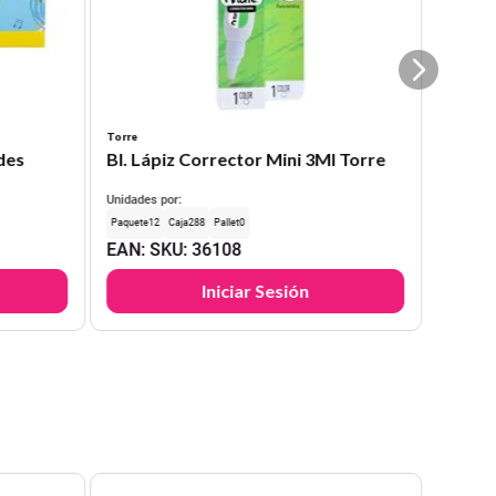
Torre
des
Bl. Lápiz Corrector Mini 3Ml Torre
Unidades por:
12
288
0
EAN
:
SKU
:
36108
Iniciar Sesión