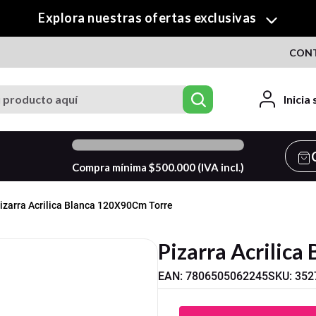
¡Descubre nuestra colección de Crafty!
CON
roducto aquí
Inicia
0
%
Compra mínima $
500.000
(IVA incl.)
izarra Acrilica Blanca 120X90Cm Torre
Pizarra Acrilic
EAN
:
7806505062245
SKU
:
352