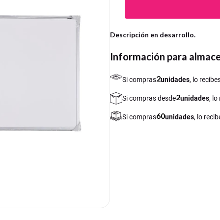
Descripción en desarrollo.
Información para almac
2
Si compras
unidades
, lo recib
2
Si compras desde
unidades
, l
60
Si compras
unidades
, lo rec