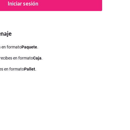
Iniciar sesión
enaje
es en formato
Paquete
.
o recibes en formato
Caja
.
ibes en formato
Pallet
.