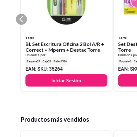
Torre
Torre
Bl. Set Escritura Oficina 2 Bol A/R +
Set Des
Correct + Mperm + Destac Torre
Torre
Unidades por:
Unidades po
24
24
1536
6
EAN
:
SKU
:
35264
EAN
:
SK
Iniciar Sesión
Productos más vendidos