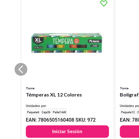
Torre
Torre
Témperas XL 12 Colores
Bolígraf
Unidades por:
Unidades po
6
36
1440
12
EAN
:
7806505160408
SKU
:
972
EAN
:
78
Iniciar Sesión