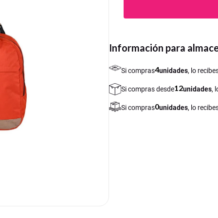
Información para almac
4
Si compras
unidades
, lo recib
12
Si compras desde
unidades
, 
0
Si compras
unidades
, lo recib