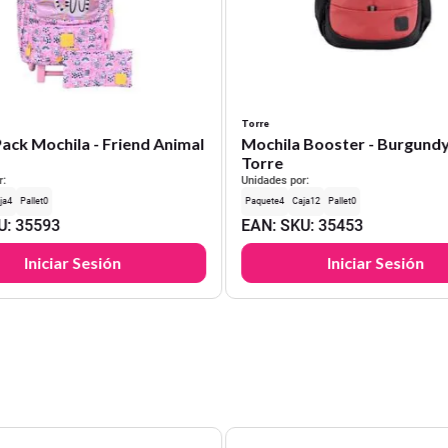
Torre
Mochila - Friend Animal
Mochila Booster - Burgund
Torre
r:
Unidades por:
4
0
4
12
0
U
:
35593
EAN
:
SKU
:
35453
Iniciar Sesión
Iniciar Sesión