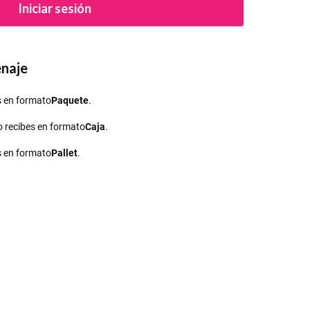
Iniciar sesión
enaje
es en formato
Paquete
.
lo recibes en formato
Caja
.
es en formato
Pallet
.