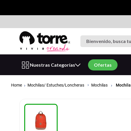
Bienvenido, busca tu p
Términos más buscados
Nuestras Categorías
Ofertas
1
.
cuaderno
2
.
carpeta
Mochilas/ Estuches/Loncheras
Mochila
Mochilas
3
.
cuadernos
4
.
goma eva
5
.
village
6
.
estuche
7
.
harry potter