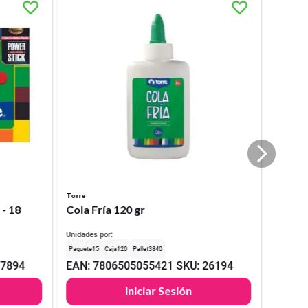
Torre
 - 18
Cola Fría 120 gr
Unidades por:
15
120
3840
17894
EAN
:
7806505055421
SKU
:
26194
Iniciar Sesión