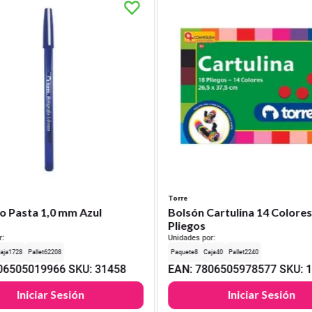
Torre
o Pasta 1,0 mm Azul
Bolsón Cartulina 14 Colores
Pliegos
r:
Unidades por:
1728
62208
8
40
2240
06505019966
SKU
:
31458
EAN
:
7806505978577
SKU
:
Iniciar Sesión
Iniciar Sesión