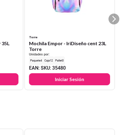
Torre
y 35L
Mochila Empor - IriDiseño cent 23L
Torre
Unidades por:
4
12
0
EAN
:
SKU
:
35480
Iniciar Sesión