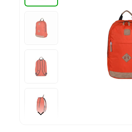
8
.
carpetas
9
.
cartulina
10
.
lapiz