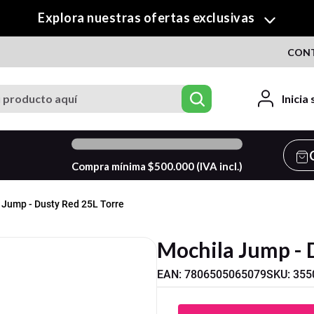
¡Descubre nuestra colección de Crafty!
CON
roducto aquí
Inicia
0
%
Compra mínima $
500.000
(IVA incl.)
 Jump - Dusty Red 25L Torre
Mochila Jump - 
EAN
:
7806505065079
SKU
:
355