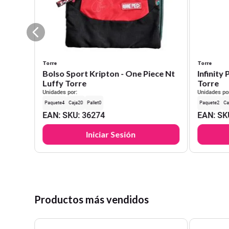
Torre
Torre
Bolso Sport Kripton - One Piece Nt
Infinity Pack 
Luffy Torre
Torre
Unidades por:
Unidades po
4
20
0
2
EAN
:
SKU
:
36274
EAN
:
SK
Iniciar Sesión
Productos más vendidos