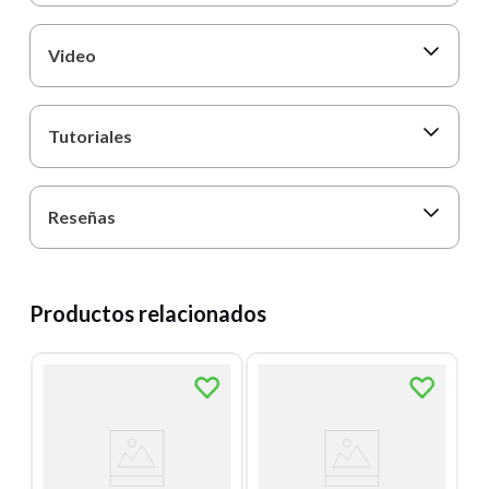
Video
Tutoriales
Reseñas
Productos relacionados
T
L
re
M
Un