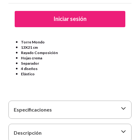
9
.
harry potter
10
.
lapiz
Iniciar sesión
Torre Mondo
13X21 cm
Rayado Composición
Hojas crema
Separador
4 diseños
Elástico
Especificaciones
Descripción