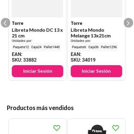
E
S
Torre
Torre
Libreta Mondo DC 13 x
Libreta Mondo
21 cm
Melange 13x21cm
Unidades por:
Unidades por:
12
24
1440
6
36
1296
EAN
:
EAN
:
SKU
:
33882
SKU
:
34019
Iniciar Sesión
Iniciar Sesión
Productos más vendidos