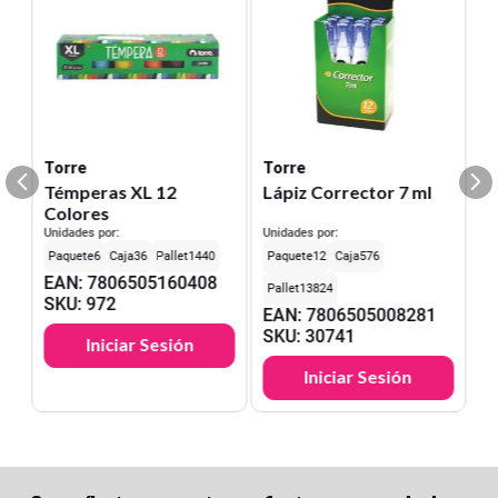
Torre
Torre
Témperas XL 12
Lápiz Corrector 7 ml
Colores
Unidades por:
Unidades por:
6
36
1440
12
576
EAN
:
7806505160408
13824
SKU
:
972
EAN
:
7806505008281
SKU
:
30741
Iniciar Sesión
Iniciar Sesión