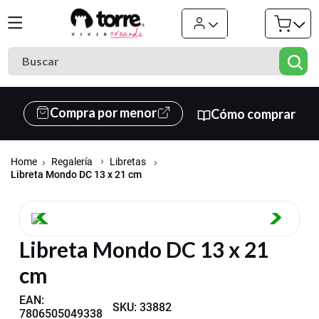
Buscar
Términos más buscados
Compra por menor
Cómo comprar
1
.
cuaderno
2
.
carpeta
Regalería
Libretas
3
.
goma eva
Libreta Mondo DC 13 x 21 cm
4
.
cuadernos
5
.
estuche
Libreta Mondo DC 13 x 21
6
.
village
cm
7
.
carpetas
8
.
cartulina
EAN
:
SKU
:
33882
7806505049338