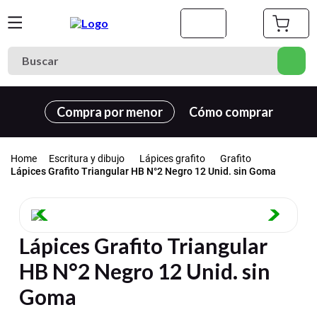
Buscar
Términos más buscados
Compra por menor
Cómo comprar
1
.
cuaderno
2
.
carpeta
Escritura y dibujo
Lápices grafito
Grafito
3
.
cuadernos
Lápices Grafito Triangular HB N°2 Negro 12 Unid. sin Goma
4
.
goma eva
5
.
village
Lápices Grafito Triangular
6
.
estuche
HB N°2 Negro 12 Unid. sin
7
.
harry potter
Goma
8
.
carpetas