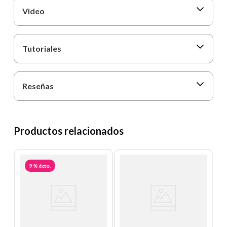
Video
Tutoriales
Reseñas
Productos relacionados
9 %
dcto.
T
e
L
es
T
Un
E