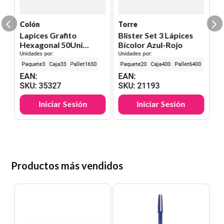
S
Colón
Torre
Lapices Grafito
Blister Set 3 Lápices
Hexagonal 50Uni
Bicolor Azul-Rojo
Colon
Unidades por:
Unidades por:
3
33
1650
20
400
6400
EAN
:
EAN
:
SKU
:
35327
SKU
:
21193
Iniciar Sesión
Iniciar Sesión
Productos más vendidos