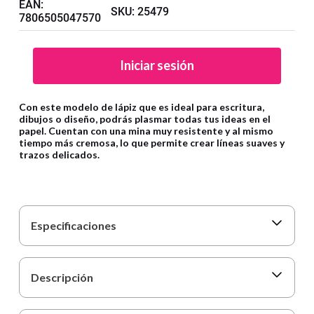
9
.
cartulina
EAN
:
SKU
:
25479
7806505047570
10
.
lapiz
Iniciar sesión
Con este modelo de lápiz que es ideal para escritura,
dibujos o diseño, podrás plasmar todas tus ideas en el
papel. Cuentan con una mina muy resistente y al mismo
tiempo más cremosa, lo que permite crear líneas suaves y
trazos delicados.
Especificaciones
Descripción