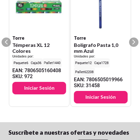
Torre
Torre
Témperas XL 12
Bolígrafo Pasta 1,0
Colores
mm Azul
Unidades por:
Unidades por:
6
36
1440
12
1728
EAN
:
7806505160408
62208
SKU
:
972
EAN
:
7806505019966
SKU
:
31458
Iniciar Sesión
Iniciar Sesión
Suscríbete a nuestras ofertas y novedades