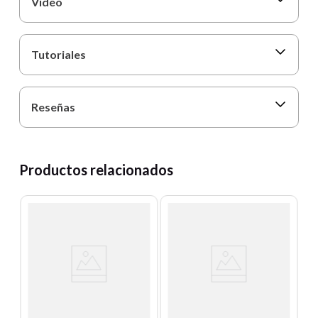
Video
Tutoriales
Reseñas
Productos relacionados
T
E
L
T
Un
E
S