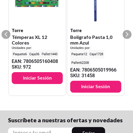
Torre
Torre
Témperas XL 12
Bolígrafo Pasta 1,0
Colores
mm Azul
Unidades por:
Unidades por:
6
36
1440
12
1728
EAN
:
7806505160408
62208
SKU
:
972
EAN
:
7806505019966
SKU
:
31458
Iniciar Sesión
Iniciar Sesión
Suscríbete a nuestras ofertas y novedades
Enviar