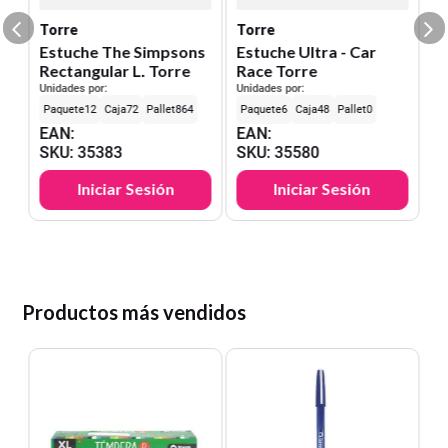
Torre
Torre
Estuche The Simpsons
Estuche Ultra - Car
Rectangular L. Torre
Race Torre
Unidades por:
Unidades por:
12
72
864
6
48
0
EAN
:
EAN
:
SKU
:
35383
SKU
:
35580
Iniciar Sesión
Iniciar Sesión
Productos más vendidos