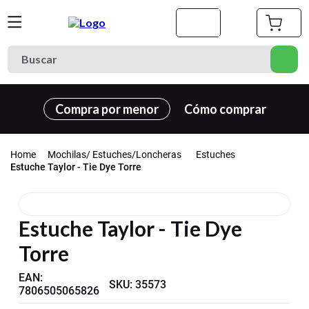
Buscar
Términos más buscados
Compra por menor
Cómo comprar
1
.
cuaderno
2
.
carpeta
Mochilas/ Estuches/Loncheras
Estuches
3
.
goma eva
Estuche Taylor - Tie Dye Torre
4
.
village
5
.
cuadernos
Estuche Taylor - Tie Dye
6
.
estuche
Torre
7
.
cartulina
EAN
:
SKU
:
35573
8
.
harry potter
7806505065826