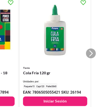
Torre
 - 18
Cola Fría 120 gr
Unidades por:
15
120
3840
17894
EAN
:
7806505055421
SKU
:
26194
Iniciar Sesión