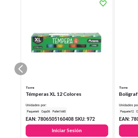
Torre
Torre
Témperas XL 12 Colores
Bolígraf
Unidades por:
Unidades po
6
36
1440
12
EAN
:
7806505160408
SKU
:
972
EAN
:
78
Iniciar Sesión