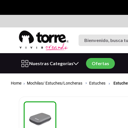
Bienvenido, busca tu p
Términos más buscados
Nuestras Categorías
Ofertas
1
.
cuaderno
2
.
carpeta
Mochilas/ Estuches/Loncheras
Estuche
Estuches
3
.
goma eva
4
.
village
5
.
cuadernos
6
.
estuche
7
.
cartulina