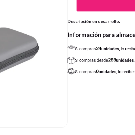
Descripción en desarrollo.
Información para almac
24
Si compras
unidades
, lo rec
288
Si compras desde
unidades
0
Si compras
unidades
, lo recib