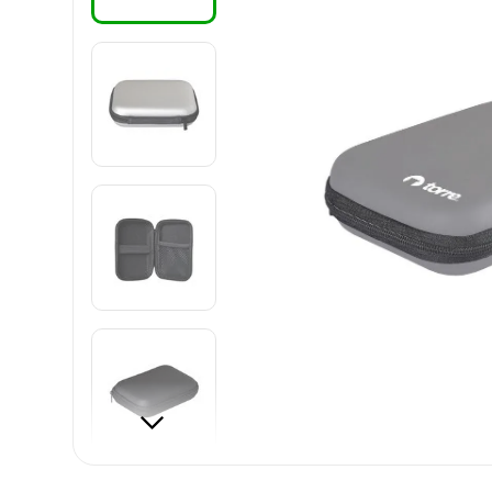
8
.
harry potter
9
.
carpetas
10
.
lapiz