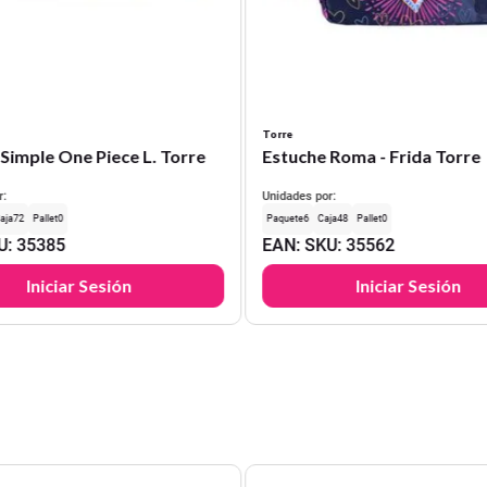
Torre
Simple One Piece L. Torre
Estuche Roma - Frida Torre
r:
Unidades por:
72
0
6
48
0
U
:
35385
EAN
:
SKU
:
35562
Iniciar Sesión
Iniciar Sesión