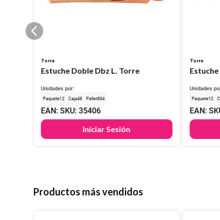
Torre
Torre
Estuche Doble Dbz L. Torre
Estuche 
Unidades por:
Unidades po
12
48
864
12
EAN
:
SKU
:
35406
EAN
:
SK
Iniciar Sesión
Productos más vendidos