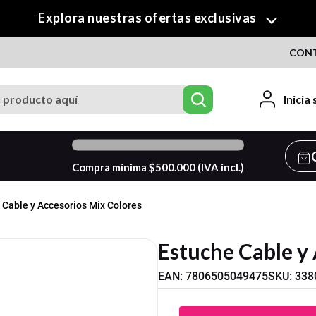
¡Descubre nuestra colección de Crafty!
CON
roducto aquí
Inicia
0
%
Compra mínima $
500.000
(IVA incl.)
 Cable y Accesorios Mix Colores
Estuche Cable y
EAN
:
7806505049475
SKU
:
338