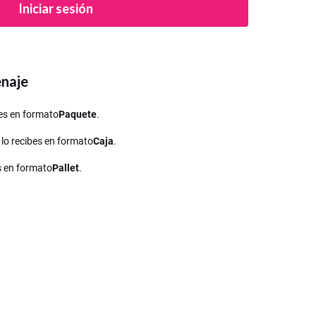
Iniciar sesión
enaje
ibes en formato
Paquete
.
, lo recibes en formato
Caja
.
es en formato
Pallet
.