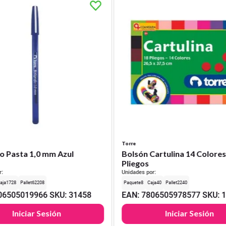
Torre
o Pasta 1,0 mm Azul
Bolsón Cartulina 14 Colores
Pliegos
r:
Unidades por:
1728
62208
8
40
2240
06505019966
SKU
:
31458
EAN
:
7806505978577
SKU
:
Iniciar Sesión
Iniciar Sesión