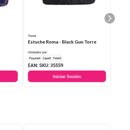
Torre
Estuche Roma - Black Gun Torre
Unidades por:
6
48
0
EAN
:
SKU
:
35559
Iniciar Sesión