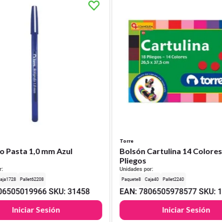
Torre
o Pasta 1,0 mm Azul
Bolsón Cartulina 14 Colores
Pliegos
r:
Unidades por:
1728
62208
8
40
2240
06505019966
SKU
:
31458
EAN
:
7806505978577
SKU
:
Iniciar Sesión
Iniciar Sesión