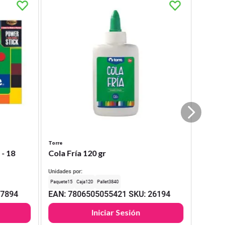
Torre
 - 18
Cola Fría 120 gr
Unidades por:
15
120
3840
17894
EAN
:
7806505055421
SKU
:
26194
Iniciar Sesión