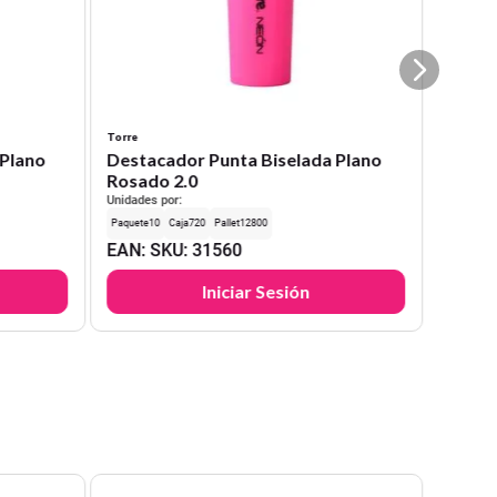
Torre
 Plano
Destacador Punta Biselada Plano
Rosado 2.0
Unidades por:
10
720
12800
EAN
:
SKU
:
31560
Iniciar Sesión