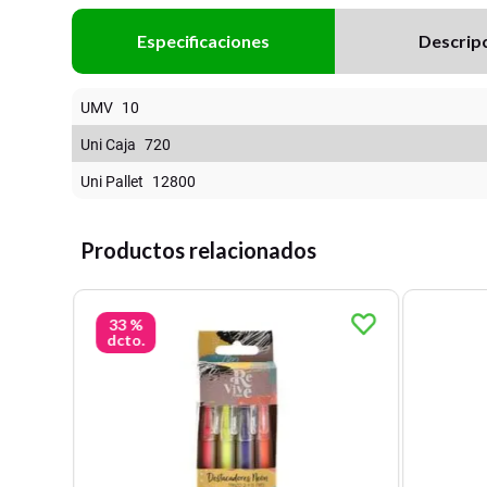
Especificaciones
Descrip
UMV
10
Uni Caja
720
Uni Pallet
12800
Productos relacionados
33 %
dcto.
lano