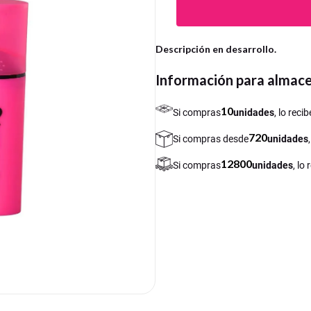
Descripción en desarrollo.
Información para almac
10
Si compras
unidades
, lo rec
720
Si compras desde
unidades
12800
Si compras
unidades
, lo