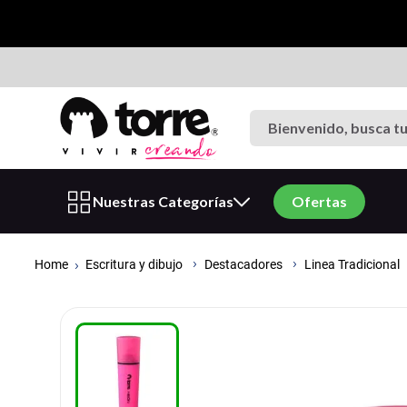
Bienvenido, busca tu p
Términos más buscados
Nuestras Categorías
Ofertas
1
.
cuaderno
2
.
carpeta
Escritura y dibujo
Destacadores
Linea Tradicional
3
.
goma eva
4
.
village
5
.
cuadernos
6
.
estuche
7
.
harry potter