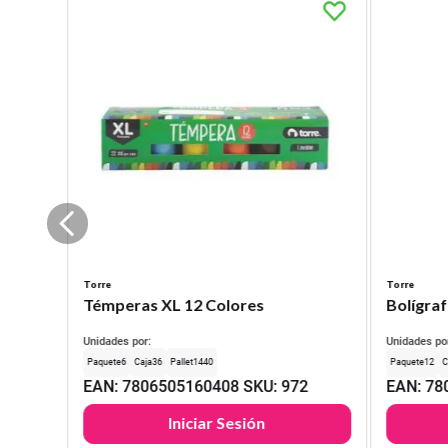
Torre
Torre
Témperas XL 12 Colores
Bolígraf
Unidades por:
Unidades po
6
36
1440
12
EAN
:
7806505160408
SKU
:
972
EAN
:
78
Iniciar Sesión