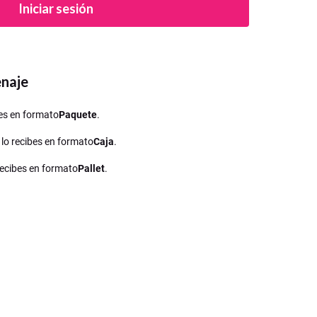
Iniciar sesión
enaje
ibes en formato
Paquete
.
, lo recibes en formato
Caja
.
 recibes en formato
Pallet
.