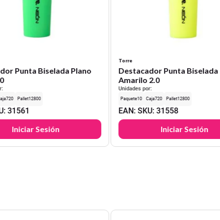
Torre
dor Punta Biselada Plano
Destacador Punta Biselada
.0
Amarilo 2.0
r:
Unidades por:
720
12800
10
720
12800
U
:
31561
EAN
:
SKU
:
31558
Iniciar Sesión
Iniciar Sesión