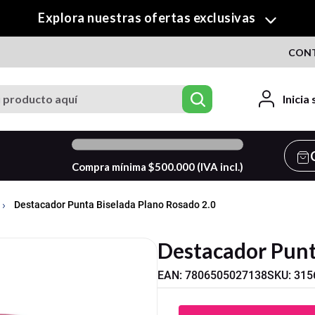
¡Descubre nuestra colección de Crafty!
CON
roducto aquí
Inicia
0
%
Compra mínima $
500.000
(IVA incl.)
Destacador Punta Biselada Plano Rosado 2.0
Destacador Punt
EAN
:
7806505027138
SKU
:
315