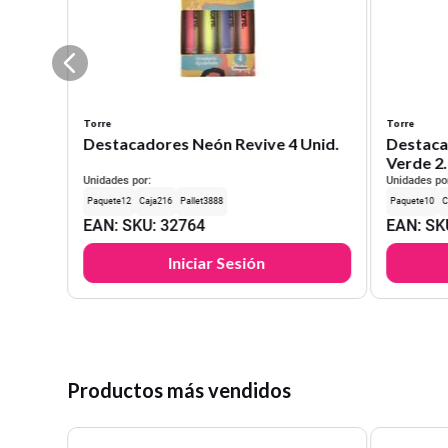
Torre
Torre
Destacadores Neón Revive 4 Unid.
Destaca
Verde 2
Unidades por:
Unidades po
12
216
3888
10
EAN
:
SKU
:
32764
EAN
:
SK
Iniciar Sesión
Productos más vendidos