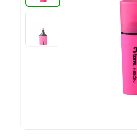
8
.
carpetas
9
.
cartulina
10
.
lapiz