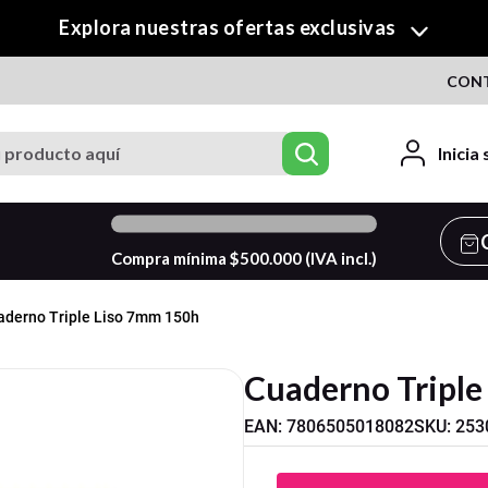
¡Descubre nuestra colección de Crafty!
CON
roducto aquí
Inicia
0
%
Compra mínima $
500.000
(IVA incl.)
aderno Triple Liso 7mm 150h
Cuaderno Triple
EAN
:
7806505018082
SKU
:
253