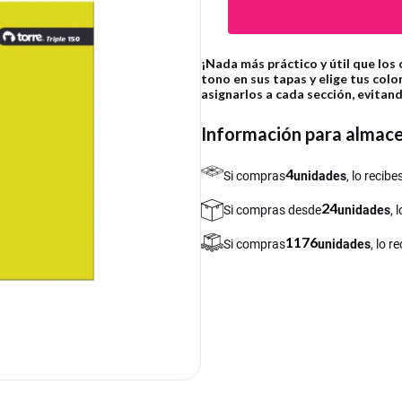
¡Nada más práctico y útil que los 
tono en sus tapas y elige tus colo
asignarlos a cada sección, evitan
Información para almac
4
Si compras
unidades
, lo recib
24
Si compras desde
unidades
, 
1176
Si compras
unidades
, lo 