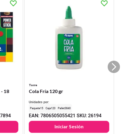
Torre
 - 18
Cola Fría 120 gr
Unidades por:
15
120
3840
17894
EAN
:
7806505055421
SKU
:
26194
Iniciar Sesión