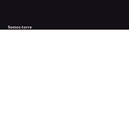
Somos torre
Servicio al cliente
Certificaciones
Medios de pago