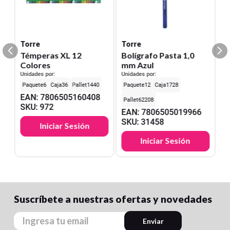
Torre
Torre
Témperas XL 12
Bolígrafo Pasta 1,0
Colores
mm Azul
Unidades por:
Unidades por:
6
36
1440
12
1728
EAN
:
7806505160408
62208
SKU
:
972
EAN
:
7806505019966
SKU
:
31458
Iniciar Sesión
Iniciar Sesión
Suscríbete a nuestras ofertas y novedades
Enviar