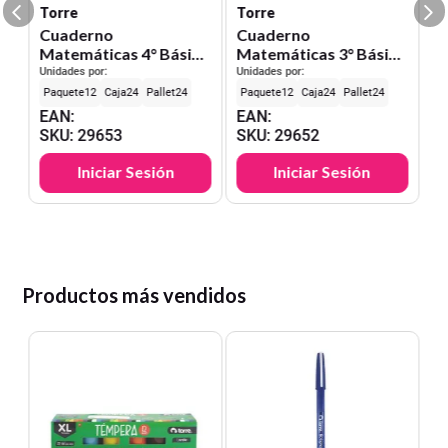
Torre
Torre
Cuaderno
Cuaderno
Matemáticas 4° Básico
Matemáticas 3° Básico
64 Hjs.
64 Hjs.
Unidades por:
Unidades por:
12
24
24
12
24
24
EAN
:
EAN
:
SKU
:
29653
SKU
:
29652
Iniciar Sesión
Iniciar Sesión
Productos más vendidos