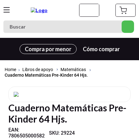
Buscar
Términos más buscados
Compra por menor
Cómo comprar
1
.
cuaderno
2
.
carpeta
Libros de apoyo
Matemáticas
3
.
goma eva
Cuaderno Matemáticas Pre-Kinder 64 Hjs.
4
.
village
5
.
cuadernos
Cuaderno Matemáticas Pre-
6
.
estuche
Kinder 64 Hjs.
7
.
cartulina
8
.
harry potter
EAN
:
SKU
:
29224
7806505000582