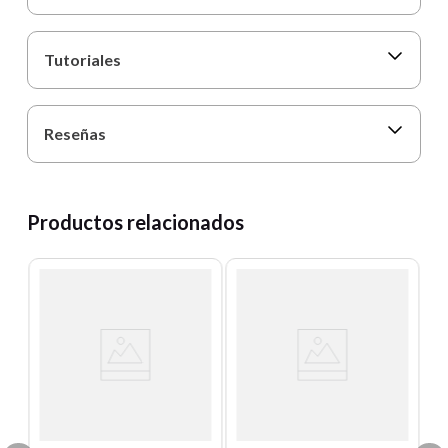
Tutoriales
Reseñas
Productos relacionados
T
C
M
64
Un
E
S