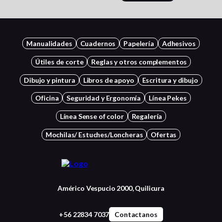
Manualidades
Cuadernos
Papelería
Adhesivos
Útiles de corte
Reglas y otros complementos
Dibujo y pintura
Libros de apoyo
Escritura y dibujo
Oficina
Seguridad y Ergonomía
Línea Pekes
Línea Sense of color
Regalería
Mochilas/ Estuches/Loncheras
Ofertas
Américo Vespucio 2000, Quilicura
+56 22834 7037
Contactanos