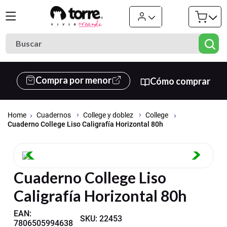
Buscar
Términos más buscados
Compra por menor
Cómo comprar
1
.
cuaderno
2
.
carpeta
Cuadernos
College y doblez
College
3
.
goma eva
Cuaderno College Liso Caligrafía Horizontal 80h
4
.
village
5
.
cuadernos
Cuaderno College Liso
6
.
estuche
Caligrafía Horizontal 80h
7
.
cartulina
8
.
harry potter
EAN
:
SKU
:
22453
7806505994638