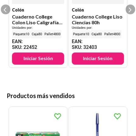
S
Colón
Colón
Cuaderno College
Cuaderno College Liso
Colon Liso Caligrafía
Ciencias 80h
Vertical 80h
Unidades por:
Unidades por:
10
80
4800
10
80
4800
EAN
:
EAN
:
SKU
:
22452
SKU
:
32403
Iniciar Sesión
Iniciar Sesión
Productos más vendidos