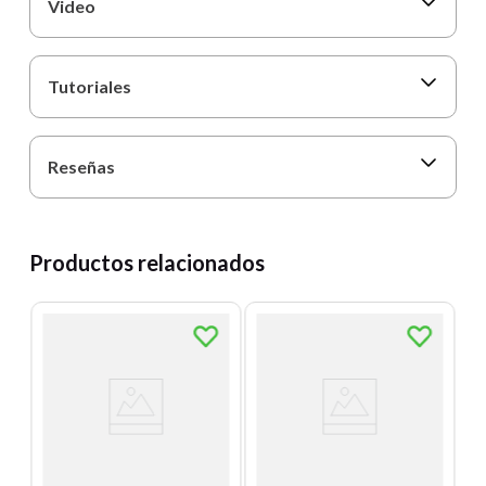
Video
Tutoriales
Reseñas
Productos relacionados
C
O
C
C
Un
0
E