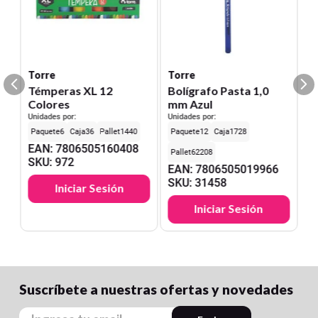
Torre
Torre
Témperas XL 12
Bolígrafo Pasta 1,0
Colores
mm Azul
Unidades por:
Unidades por:
6
36
1440
12
1728
EAN
:
7806505160408
62208
SKU
:
972
EAN
:
7806505019966
SKU
:
31458
Iniciar Sesión
Iniciar Sesión
Suscríbete a nuestras ofertas y novedades