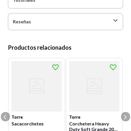
Reseñas
Productos relacionados
T
C
M
Un
6
E
S
Torre
Torre
Sacacorchetes
Corchetera Heavy
Duty Soft Grande 200