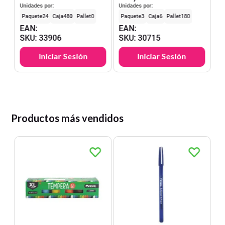
hjs.
Unidades por:
Unidades por:
24
480
0
3
6
180
EAN
:
EAN
:
SKU
:
33906
SKU
:
30715
Iniciar Sesión
Iniciar Sesión
Productos más vendidos