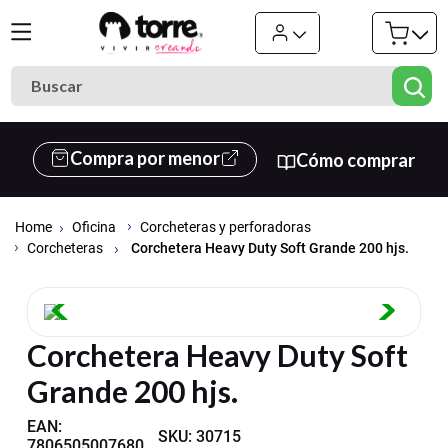
Buscar
Términos más buscados
Compra por menor
Cómo comprar
1
.
cuaderno
2
.
carpeta
Oficina
Corcheteras y perforadoras
3
.
goma eva
Corchetera Heavy Duty Soft Grande 200 hjs.
Corcheteras
4
.
village
5
.
cuadernos
Corchetera Heavy Duty Soft
6
.
estuche
Grande 200 hjs.
7
.
harry potter
8
.
carpetas
EAN
:
SKU
:
30715
7806505007680