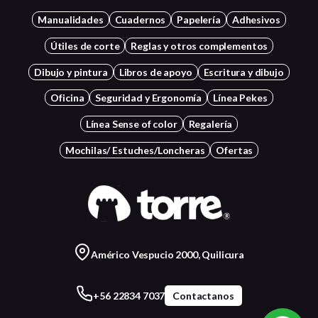
Manualidades
Cuadernos
Papelería
Adhesivos
Útiles de corte
Reglas y otros complementos
Dibujo y pintura
Libros de apoyo
Escritura y dibujo
Oficina
Seguridad y Ergonomía
Línea Pekes
Línea Sense of color
Regalería
Mochilas/ Estuches/Loncheras
Ofertas
Américo Vespucio 2000, Quilicura
+56 22834 7037
Contactanos