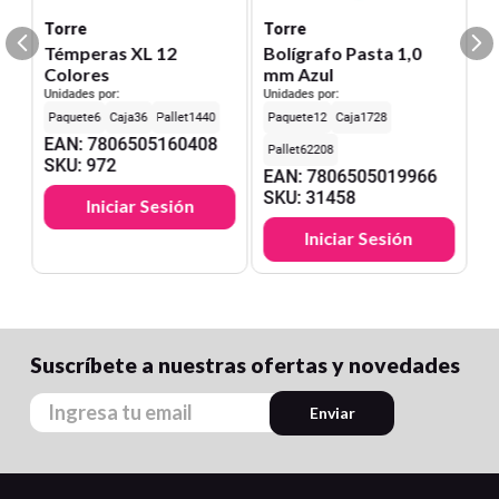
Torre
Torre
Témperas XL 12
Bolígrafo Pasta 1,0
Colores
mm Azul
Unidades por:
Unidades por:
6
36
1440
12
1728
EAN
:
7806505160408
62208
SKU
:
972
EAN
:
7806505019966
SKU
:
31458
Iniciar Sesión
Iniciar Sesión
Suscríbete a nuestras ofertas y novedades
Enviar