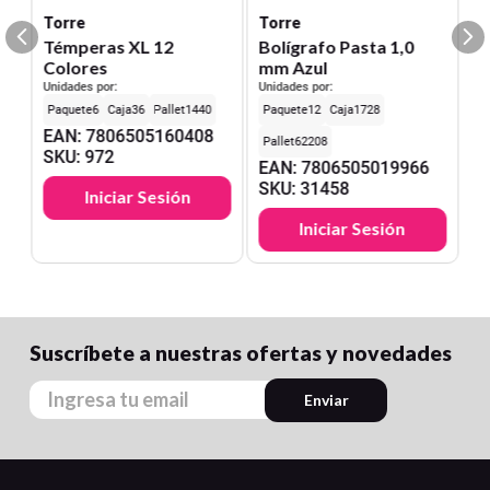
Torre
Torre
Témperas XL 12
Bolígrafo Pasta 1,0
Colores
mm Azul
Unidades por:
Unidades por:
6
36
1440
12
1728
EAN
:
7806505160408
62208
SKU
:
972
EAN
:
7806505019966
SKU
:
31458
Iniciar Sesión
Iniciar Sesión
Suscríbete a nuestras ofertas y novedades
Enviar