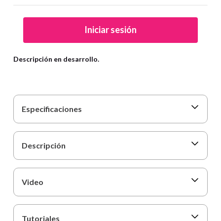
9
.
cartulina
10
.
lapiz
Iniciar sesión
Descripción en desarrollo.
Especificaciones
Descripción
Video
Tutoriales