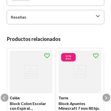
Reseñas
Productos relacionados
39 %
dcto.
T
B
P
Un
0
E
S
Colón
Torre
Block Colon Escolar
Block Apuntes
con Espiral
Minecraft 7 mm 80 hjs.