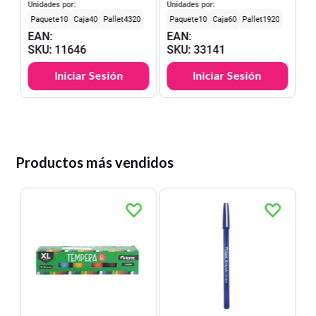
Matemática 7mm 80
Unidades por:
Unidades por:
hjs.
10
40
4320
10
60
1920
EAN
:
EAN
:
SKU
:
11646
SKU
:
33141
Iniciar Sesión
Iniciar Sesión
Productos más vendidos