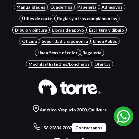
Manualidades
Cuadernos
Papelería
Adhesivos
Útiles de corte
Reglas y otros complementos
Dibujo y pintura
Libros de apoyo
Escritura y dibujo
Oficina
Seguridad y Ergonomía
Línea Pekes
Línea Sense of color
Regalería
Mochilas/ Estuches/Loncheras
Ofertas
Américo Vespucio 2000, Quilicura
+56 22834 7037
Contactanos