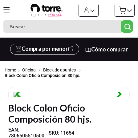
Buscar
Términos más buscados
Compra por menor
Cómo comprar
1
.
cuaderno
2
.
carpeta
Oficina
Block de apuntes
3
.
goma eva
Block Colon Oficio Composición 80 hjs.
4
.
village
5
.
cuadernos
Block Colon Oficio
6
.
estuche
Composición 80 hjs.
7
.
harry potter
8
.
carpetas
EAN
:
SKU
:
11654
7806505510500