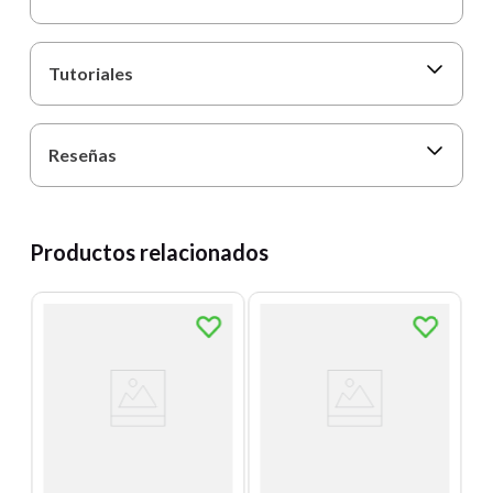
Tutoriales
Reseñas
Productos relacionados
T
D
B
2
Un
E