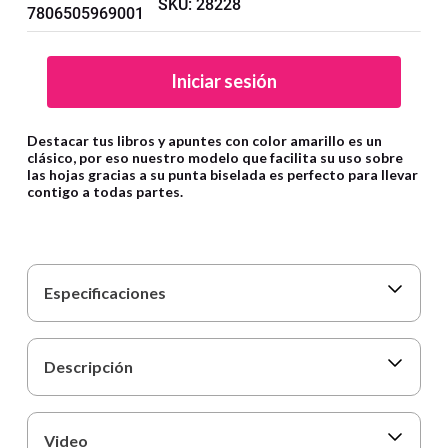
SKU
:
28228
9
.
cartulina
7806505969001
10
.
lapiz
Iniciar sesión
Destacar tus libros y apuntes con color amarillo es un
clásico, por eso nuestro modelo que facilita su uso sobre
las hojas gracias a su punta biselada es perfecto para llevar
contigo a todas partes.
Especificaciones
Descripción
Video