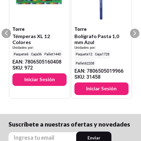
Torre
Torre
Témperas XL 12
Bolígrafo Pasta 1,0
Colores
mm Azul
Unidades por:
Unidades por:
6
36
1440
12
1728
EAN
:
7806505160408
62208
SKU
:
972
EAN
:
7806505019966
SKU
:
31458
Iniciar Sesión
Iniciar Sesión
Suscríbete a nuestras ofertas y novedades
Enviar