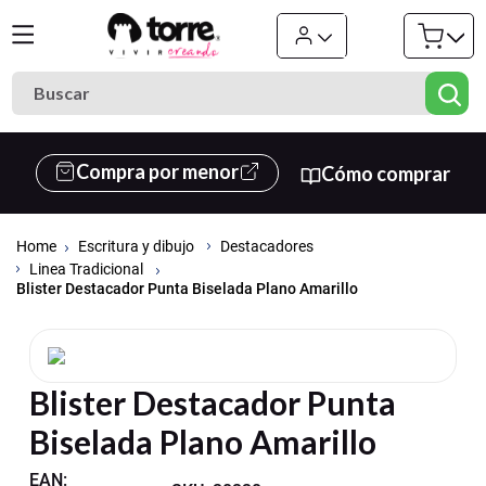
Buscar
Términos más buscados
Compra por menor
Cómo comprar
1
.
cuaderno
2
.
carpeta
Escritura y dibujo
Destacadores
3
.
goma eva
Linea Tradicional
Blister Destacador Punta Biselada Plano Amarillo
4
.
village
5
.
cuadernos
6
.
estuche
Blister Destacador Punta
7
.
harry potter
Biselada Plano Amarillo
8
.
carpetas
EAN
: