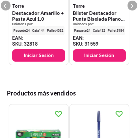
S
Torre
Torre
Destacador Amarillo +
Blister Destacador
Pasta Azul 1,0
Punta Biselada Plano
Amarillo 2.0
Unidades por:
Unidades por:
24
144
4032
24
432
5184
EAN
:
EAN
:
SKU
:
32818
SKU
:
31559
Iniciar Sesión
Iniciar Sesión
Productos más vendidos