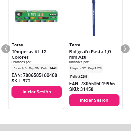
Torre
Torre
Témperas XL 12
Bolígrafo Pasta 1,0
Colores
mm Azul
Unidades por:
Unidades por:
6
36
1440
12
1728
EAN
:
7806505160408
62208
SKU
:
972
EAN
:
7806505019966
SKU
:
31458
Iniciar Sesión
Iniciar Sesión