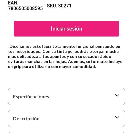
9
.
cartulina
EAN
:
SKU
:
30271
7806505008595
10
.
lapiz
Iniciar sesión
¡Diseñamos este lápiz totalmente funcional pensando en
tus necesidades! Con su tinta gel podrás otorgar mucha
más delicadeza a tus apuntes y con su secado rápido
evitarás manchas en las hojas. Además, su formato incluye
un grip para utilizarlo con mayor comodidad.
Especificaciones
Descripción