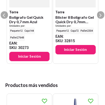
E
S
Torre
Torre
Bolígrafo Gel Quick
Blister 8 Boligrafo Gel
Dry 0,7 mm Azul
Quick Dry 0,7mm
Colores Fun 8 Colores
Unidades por:
Unidades por:
12
144
12
72
2304
EAN
:
27648
SKU
:
32815
EAN
:
SKU
:
30273
Iniciar Sesión
Iniciar Sesión
Productos más vendidos