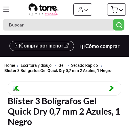
Buscar
Términos más buscados
Compra por menor
Cómo comprar
1
.
cuaderno
2
.
carpeta
Escritura y dibujo
Gel
Secado Rapido
3
.
goma eva
Blister 3 Bolígrafos Gel Quick Dry 0,7 mm 2 Azules, 1 Negro
4
.
village
5
.
cuadernos
Blister 3 Bolígrafos Gel
6
.
estuche
Quick Dry 0,7 mm 2 Azules, 1
7
.
harry potter
Negro
8
.
carpetas