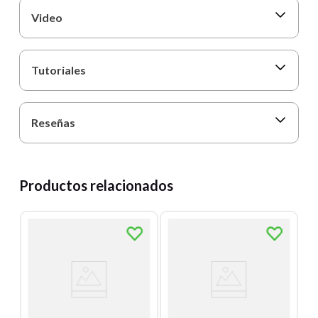
Video
Tutoriales
Reseñas
Productos relacionados
T
Bl
Q
Az
Un