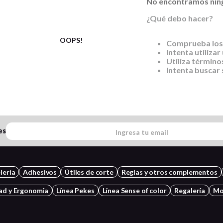
No encontramos ning
¿Qué debo hacer?
OOPS!
Comprueba los
Intenta utilizar
Utiliza término
Intenta buscar
es
lería
Adhesivos
Útiles de corte
Reglas y otros complementos
ad y Ergonomía
Línea Pekes
Línea Sense of color
Regalería
Mo