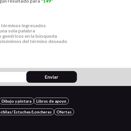
ún resultado para "
149
"
 términos ingresados
 una sola palabra
s genéricos en la búsqueda
 sinónimos del término deseado
Enviar
Dibujo y pintura
Libros de apoyo
chilas/ Estuches/Loncheras
Ofertas