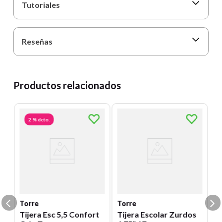
Tutoriales
Reseñas
Productos relacionados
2 %
dcto.
C
Ti
E
Un
84
E
S
Torre
Torre
Tijera Esc 5,5 Confort
Tijera Escolar Zurdos