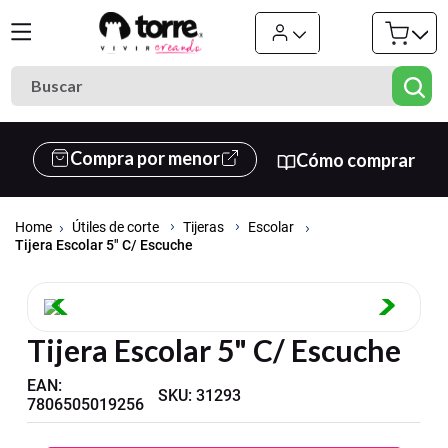
Buscar
Términos más buscados
Compra por menor
Cómo comprar
1
.
cuaderno
2
.
carpeta
Útiles de corte
Tijeras
Escolar
3
.
cuadernos
Tijera Escolar 5" C/ Escuche
4
.
goma eva
5
.
village
Tijera Escolar 5" C/ Escuche
6
.
estuche
7
.
harry potter
EAN
:
SKU
:
31293
7806505019256
8
.
carpetas