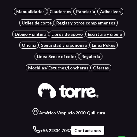
Manualidades
Cuadernos
Papelería
Adhesivos
Útiles de corte
Reglas y otros complementos
Dibujo y pintura
Libros de apoyo
Escritura y dibujo
Oficina
Seguridad y Ergonomía
Línea Pekes
Línea Sense of color
Regalería
Mochilas/ Estuches/Loncheras
Ofertas
Américo Vespucio 2000, Quilicura
+56 22834 7037
Contactanos