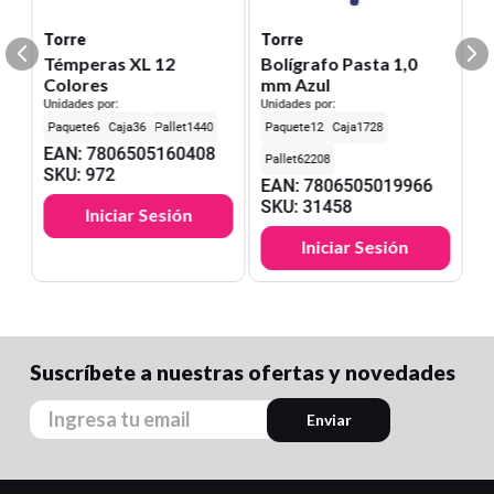
Torre
Torre
Témperas XL 12
Bolígrafo Pasta 1,0
Colores
mm Azul
Unidades por:
Unidades por:
6
36
1440
12
1728
EAN
:
7806505160408
62208
SKU
:
972
EAN
:
7806505019966
SKU
:
31458
Iniciar Sesión
Iniciar Sesión
Suscríbete a nuestras ofertas y novedades
Enviar