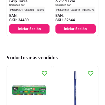
Grip Torre
6.75" 17 cm
Ambidiestro
Unidades por:
Unidades por:
24
480
0
12
144
7776
EAN
:
EAN
:
SKU
:
34439
SKU
:
32644
Iniciar Sesión
Iniciar Sesión
Productos más vendidos