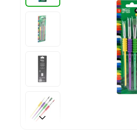
8
.
carpetas
9
.
cartulina
10
.
lapiz