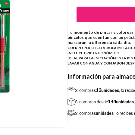
Tu momento de pintar y colorear
pinceles que cuentan con un práct
marcarán la diferencia cada día.
CUERPO PLASTICO VIROLA METÁLICA
INCLUYE GRIP ERGONÓMICO
IDEAL PARA LA INICIACIÓN EN LA PI
LAVAR CON AGUA Y CON JABON DESP
Información para almac
12
Si compras
unidades
, lo rec
144
Si compras desde
unidades
Si compras
unidades
, lo recibes