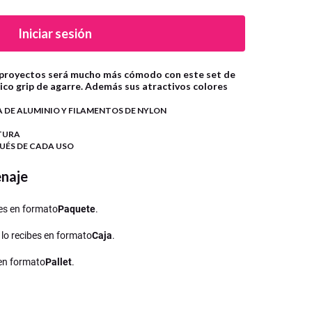
Iniciar sesión
 proyectos será mucho más cómodo con este set de
ico grip de agarre. Además sus atractivos colores
 DE ALUMINIO Y FILAMENTOS DE NYLON
NTURA
UÉS DE CADA USO
enaje
ibes en formato
Paquete
.
, lo recibes en formato
Caja
.
 en formato
Pallet
.