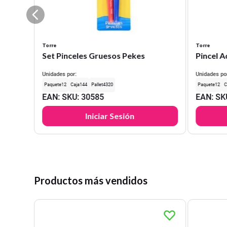
Torre
Torre
Set Pinceles Gruesos Pekes
Pincel 
Unidades por:
Unidades po
12
144
4320
12
EAN
:
SKU
:
30585
EAN
:
SK
Iniciar Sesión
Productos más vendidos