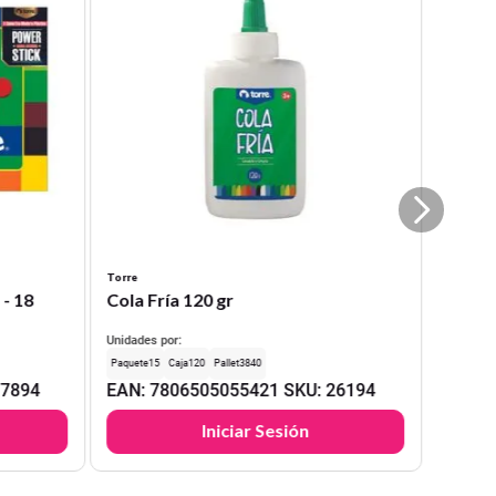
Torre
 - 18
Cola Fría 120 gr
Unidades por:
15
120
3840
17894
EAN
:
7806505055421
SKU
:
26194
Iniciar Sesión