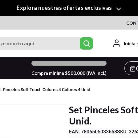
¡Descubre nuestra colección de Crafty!
CON
roducto aquí
Inicia
0
%
Compra mínima $
500.000
(IVA incl.)
t Pinceles Soft Touch Colores 4 Colores 4 Unid.
Set Pinceles Sof
Unid.
EAN
:
7806505033658
SKU
:
326