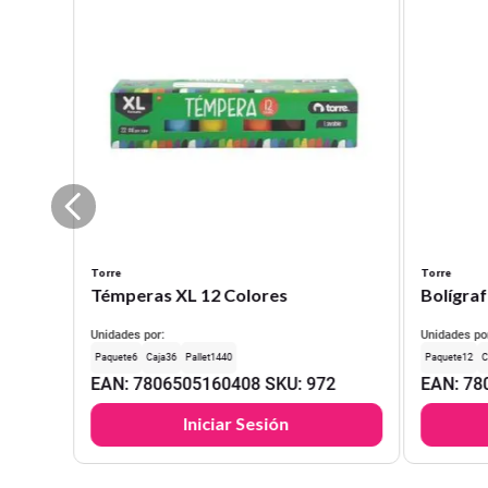
Torre
Torre
Témperas XL 12 Colores
Bolígraf
Unidades por:
Unidades po
6
36
1440
12
EAN
:
7806505160408
SKU
:
972
EAN
:
78
Iniciar Sesión