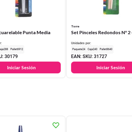
Torre
Acuarelable Punta Media
Set Pinceles Redondos N° 2 -
r:
Unidades por:
288
6912
24
240
8640
U
:
30179
EAN
:
SKU
:
31727
Iniciar Sesión
Iniciar Sesión