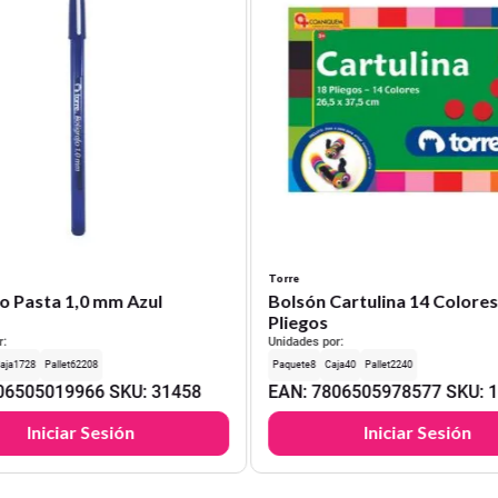
Torre
o Pasta 1,0 mm Azul
Bolsón Cartulina 14 Colores
Pliegos
r:
Unidades por:
1728
62208
8
40
2240
06505019966
SKU
:
31458
EAN
:
7806505978577
SKU
:
Iniciar Sesión
Iniciar Sesión