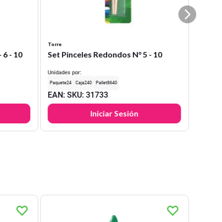
Torre
 6 - 10
Set Pinceles Redondos N° 5 - 10
Unidades por:
24
240
8640
EAN
:
SKU
:
31733
Iniciar Sesión